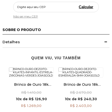
Calcular
Não sei meu CEP
SOBRE O PRODUTO
Detalhes
QUEM VIU, VIU TAMBÉM
Brinco de Ouro 18k
Brinco de Ouro 18k
Infantil Estrela com
Quadrado com
R$ 1.410,00
R$ 2.670,00
Zircônias Verdes
Esmeralda de 5mm
br29509
br29490
10x
de
R$ 126,90
10x
de
R$ 240,30
R$ 1.269,00
R$ 2.403,00