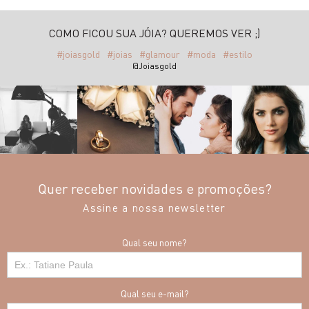
COMO FICOU SUA JÓIA? QUEREMOS VER ;)
#joiasgold
#joias
#glamour
#moda
#estilo
@Joiasgold
Quer receber novidades e promoções?
Assine a nossa newsletter
Qual seu nome?
Qual seu e-mail?