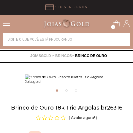
10X SEM JUROS
0
Alianças
BRINCOS
BRINCO DE OURO
Anéis
Brincos
Correntes
Brinco de Ouro 18k Trio Argolas br26316
Gargantilhas
Avalie agora!
(
)
Pingentes