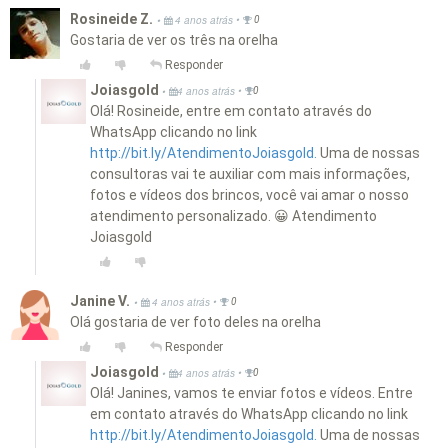
Rosineide Z.
•
•
4 anos atrás
0
Gostaria de ver os três na orelha
Responder
Joiasgold
•
•
4 anos atrás
0
Olá! Rosineide, entre em contato através do
WhatsApp clicando no link
http://bit.ly/AtendimentoJoiasgold.
Uma de nossas
consultoras vai te auxiliar com mais informações,
fotos e vídeos dos brincos, você vai amar o nosso
atendimento personalizado. 😀 Atendimento
Joiasgold
Janine V.
•
•
4 anos atrás
0
Olá gostaria de ver foto deles na orelha
Responder
Joiasgold
•
•
4 anos atrás
0
Olá! Janines, vamos te enviar fotos e vídeos. Entre
em contato através do WhatsApp clicando no link
http://bit.ly/AtendimentoJoiasgold.
Uma de nossas