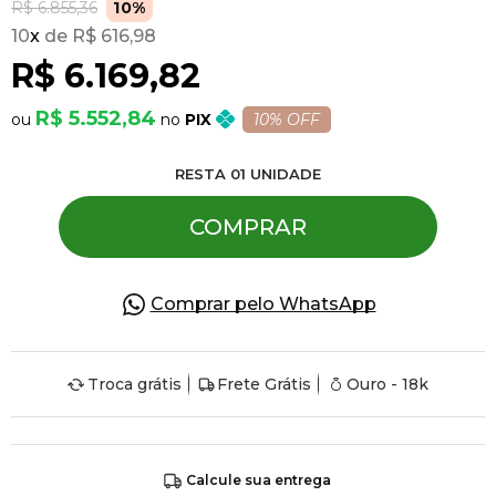
R$ 6.855,36
10%
10
x
R$ 616,98
Pulseiras
R$ 6.169,82
R$ 5.552,84
PIX
10% OFF
Piercing
RESTA
01
UNIDADE
Pedras Preciosas
COMPRAR
Presente
Comprar pelo WhatsApp
OFERTAS
Troca grátis
Frete Grátis
Ouro - 18k
Calcule sua entrega