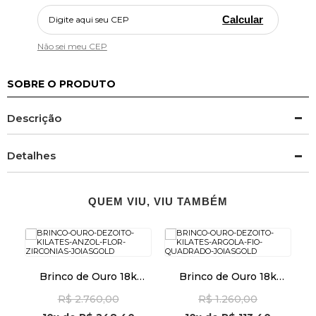
Calcular
Não sei meu CEP
SOBRE O PRODUTO
Descrição
Detalhes
QUEM VIU, VIU TAMBÉM
la
Brinco de Ouro 18k
Brinco de Ouro 18k
Anzol Flor com Zircônias
Argola Fio Quadrado
R$ 2.760,00
R$ 1.260,00
br29517
br29491