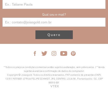
Qual seu e-mail?
Quero
* Todos os preços e condições comerciais estão sujeitos a alteração, sem prévio aviso. | * Venda
sujeitas à análise e confirmação de dados do comprador.
Copyright © Joiasgold. Todos os direitos reservados. FKF comercio de presentes CNPJ
13.511.907/0001-67 RUA FELIPE SCHMIDT, 390, CENTRO, LOJA 50 , Florianópolis - SC, CEP
88010-001
VTEX