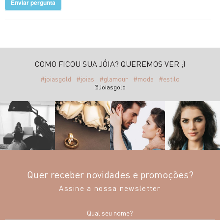
Enviar pergunta
COMO FICOU SUA JÓIA? QUEREMOS VER ;)
#joiasgold
#joias
#glamour
#moda
#estilo
@Joiasgold
Quer receber novidades e promoções?
Assine a nossa newsletter
Qual seu nome?