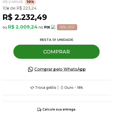
R$ 2.480,55
10%
10
x
R$ 223,24
Pulseiras
R$ 2.232,49
R$ 2.009,24
PIX
10% OFF
Piercing
RESTA
01
UNIDADE
Pedras Preciosas
COMPRAR
Presente
Comprar pelo WhatsApp
OFERTAS
Troca grátis
Ouro - 18k
Calcule sua entrega