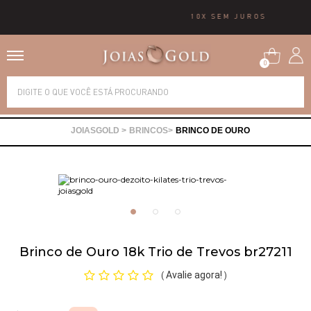
10X SEM JUROS
0
Alianças
BRINCOS
BRINCO DE OURO
Anéis
Brincos
Correntes
Brinco de Ouro 18k Trio de Trevos br27211
Gargantilhas
Avalie agora!
(
)
Pingentes