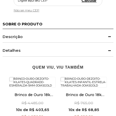
Calcular
Não sei meu CEP
SOBRE O PRODUTO
Descrição
Detalhes
QUEM VIU, VIU TAMBÉM
Brinco de Ouro 18k
Brinco de Ouro 18k
B
Quadrado Esmeralda de
Infantil Estrela
R$ 4.485,00
R$ 765,00
5mm br29486
Trabalhada br29507
10x
de
R$ 403,65
10x
de
R$ 68,85