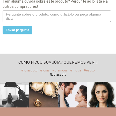
Tem alguma dúvida sobre este produto? Pergunte ao lojista e a
outros compradores!
Enviar pergunta
COMO FICOU SUA JÓIA? QUEREMOS VER ;)
#joiasgold
#joias
#glamour
#moda
#estilo
@Joiasgold