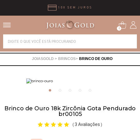
10X SEM JUROS
0
Alianças
BRINCOS
BRINCO DE OURO
Anéis
Brincos
Correntes
Brinco de Ouro 18k Zircônia Gota Pendurado
br00105
Gargantilhas
3 Avaliações
(
)
Pingentes