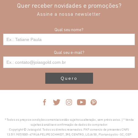
Quer receber novidades e promoções?
Assine a nossa newsletter
Qual seu nome?
Qual seu e-mail?
Quero
* Todos os preços e condições comerciais estão sujeitos a alteração, sem prévio aviso. | * Venda
sujeitas à análise e confirmação de dados do comprador.
Copyright © Joiasgold. Todos os direitos reservados. FKF comercio de presentes CNPJ
13.511.907/0001-67 RUA FELIPE SCHMIDT, 390, CENTRO, LOJA 50 , Florianópolis - SC, CEP