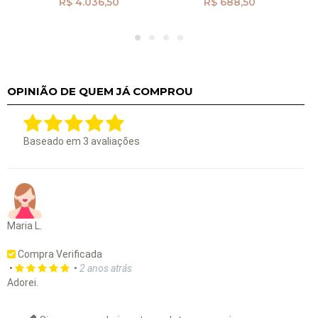
R$ 4.036,50
R$ 688,50
OPINIÃO DE QUEM JÁ COMPROU
Baseado em
3
avaliações
Maria L.
Compra Verificada
•
•
2 anos atrás
Adorei.