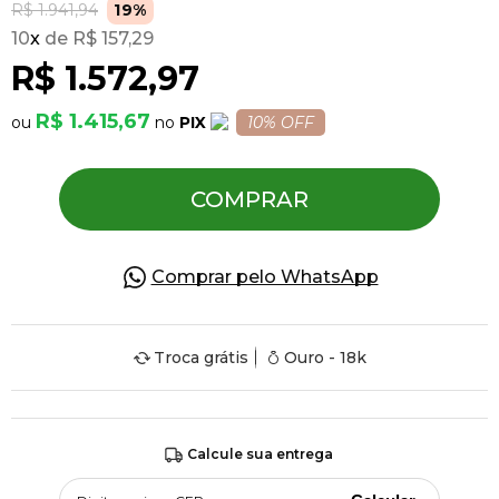
R$ 1.941,94
19%
10
x
R$ 157,29
Pulseiras
R$ 1.572,97
R$ 1.415,67
PIX
10% OFF
Piercing
COMPRAR
Pedras Preciosas
Presente
Comprar pelo WhatsApp
OFERTAS
Troca grátis
Ouro - 18k
Calcule sua entrega