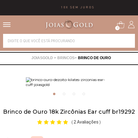
10X SEM JUROS
0
Alianças
BRINCOS
BRINCO DE OURO
Anéis
Brincos
Correntes
Brinco de Ouro 18k Zircônias Ear cuff br19292
Gargantilhas
2 Avaliações
(
)
Pingentes