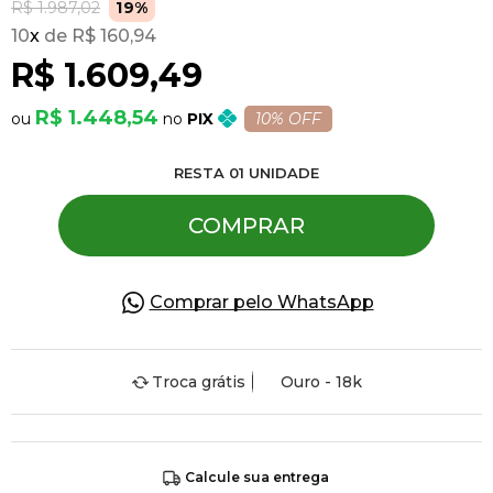
R$ 1.987,02
19%
10
x
R$ 160,94
Pulseiras
R$ 1.609,49
R$ 1.448,54
PIX
10% OFF
Piercing
RESTA
01
UNIDADE
Pedras Preciosas
COMPRAR
Presente
Comprar pelo WhatsApp
OFERTAS
Troca grátis
Ouro - 18k
Calcule sua entrega