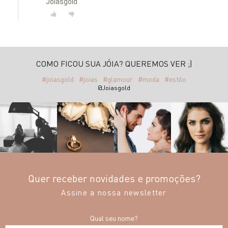
Joiasgold
COMO FICOU SUA JÓIA? QUEREMOS VER ;)
#joiasgold
#joias
#glamour
#moda
#estilo
@Joiasgold
Quer receber novidades e promoções?
Assine a nossa newsletter
Qual seu nome?