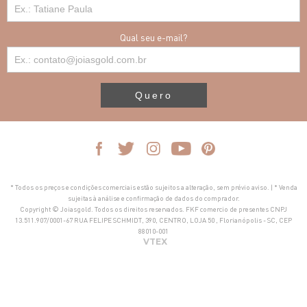
Qual seu e-mail?
Quero
* Todos os preços e condições comerciais estão sujeitos a alteração, sem prévio aviso. | * Venda
sujeitas à análise e confirmação de dados do comprador.
Copyright © Joiasgold. Todos os direitos reservados. FKF comercio de presentes CNPJ
13.511.907/0001-67 RUA FELIPE SCHMIDT, 390, CENTRO, LOJA 50 , Florianópolis - SC, CEP
88010-001
VTEX