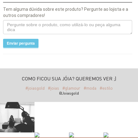
Tem alguma dúvida sobre este produto? Pergunte ao lojista e a
outros compradores!
Enviar pergunta
COMO FICOU SUA JÓIA? QUEREMOS VER ;)
#joiasgold
#joias
#glamour
#moda
#estilo
@Joiasgold