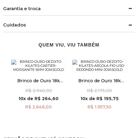
Garantia e troca
Cuidados
QUEM VIU, VIU TAMBÉM
Brinco de Ouro 18k
Brinco de Ouro 18k
Cartier com Moissanite
Argola Fio Liso Redondo
R$ 2.940,00
R$ 2.175,00
de 5mm br29516
Mini br29466
10x
de
R$ 264,60
10x
de
R$ 195,75
R$ 2.646,00
R$ 1.957,50