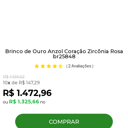
Pulseiras
Piercing
Brinco de Ouro Anzol Coração Zircônia Rosa
Pedras Preciosas
br25848
2 Avaliações
(
)
Presente
R$ 1.636,62
10
x
R$ 147,29
OFERTAS
R$ 1.472,96
R$ 1.325,66
COMPRAR