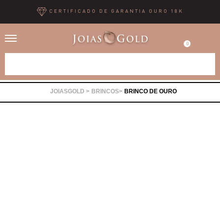
CERTIFICADO DE GARANTIA OURO 18K
0
Alianças
BRINCOS
BRINCO DE OURO
Anéis
Brincos
Correntes
Gargantilhas
Pingentes