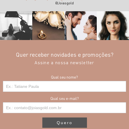
@Joiasgold
Quer receber novidades e promoções?
Assine a nossa newsletter
Qual seu nome?
Qual seu e-mail?
Quero