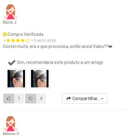
Nóris J.
Compra Verificada
•
•
5 anos atrás
Gostei muito, era o que procurava, estilo anzol.Valeu??❤️
Sim, recomendaria este produto a um amigo
1
4
Compartilhar...
Milene G.