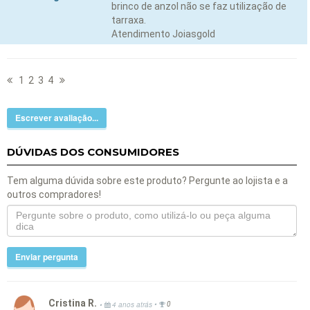
brinco de anzol não se faz utilização de
tarraxa.
Atendimento Joiasgold
1
2
3
4
Escrever avaliação...
DÚVIDAS DOS CONSUMIDORES
Tem alguma dúvida sobre este produto? Pergunte ao lojista e a
outros compradores!
Enviar pergunta
Cristina R.
•
•
4 anos atrás
0