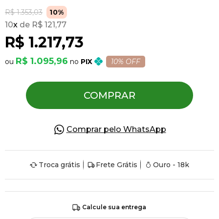
R$ 1.353,03
10%
10
x
R$ 121,77
Pulseiras
R$ 1.217,73
Piercing
R$ 1.095,96
PIX
10% OFF
Pedras Preciosas
COMPRAR
Presente
Comprar pelo WhatsApp
OFERTAS
Troca grátis
Frete Grátis
Ouro - 18k
Calcule sua entrega