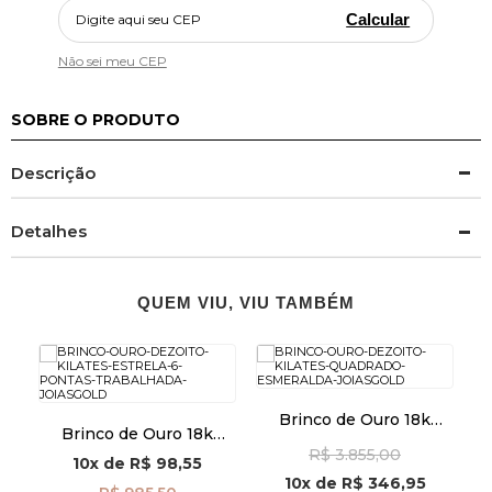
Calcular
Não sei meu CEP
SOBRE O PRODUTO
Descrição
Detalhes
QUEM VIU, VIU TAMBÉM
om
Brinco de Ouro 18k
Brinco de Ouro 18k
e
Quadrado com
Estrela 6 Pontas
R$ 3.855,00
Esmeralda br29488
10x
de
R$ 98,55
Trabalhada br29503
10x
de
R$ 346,95