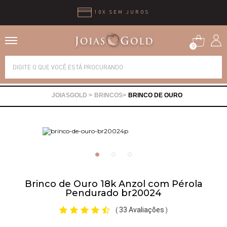
10X SEM JUROS
0
Alianças
BRINCOS
BRINCO DE OURO
Anéis
Brincos
Correntes
Brinco de Ouro 18k Anzol com Pérola
Pendurado br20024
Gargantilhas
33 Avaliações
(
)
Pingentes