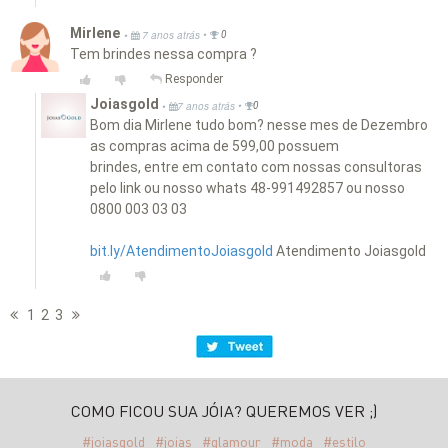
Mirlene
•
•
7 anos atrás
0
Tem brindes nessa compra ?
Responder
Joiasgold
•
•
7 anos atrás
0
Bom dia Mirlene tudo bom? nesse mes de Dezembro
as compras acima de 599,00 possuem
brindes, entre em contato com nossas consultoras
pelo link ou nosso whats 48-991492857 ou nosso
0800 003 03 03
bit.ly/AtendimentoJoiasgold
Atendimento Joiasgold
1
2
3
COMO FICOU SUA JÓIA? QUEREMOS VER ;)
#joiasgold
#joias
#glamour
#moda
#estilo