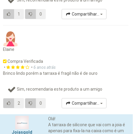
1
0
Compartilhar...
Elaine
Compra Verificada
•
•
6 anos atrás
Brinco lindo porém a tarraxa é fragil não é de ouro
Sim, recomendaria este produto a um amigo
2
0
Compartilhar...
Olá!
A tarraxa de silicone que vai com a joia é
apenas para fixa-la na caixa como é um
Joiasgold