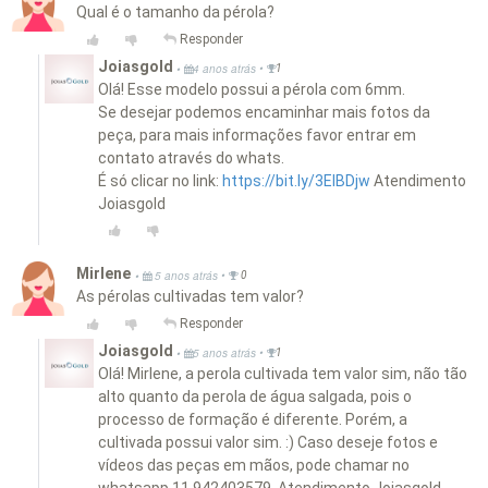
Qual é o tamanho da pérola?
Responder
Joiasgold
•
•
4 anos atrás
1
Olá! Esse modelo possui a pérola com 6mm.
Se desejar podemos encaminhar mais fotos da
peça, para mais informações favor entrar em
contato através do whats.
É só clicar no link:
https://bit.ly/3EIBDjw
Atendimento
Joiasgold
Mirlene
•
•
5 anos atrás
0
As pérolas cultivadas tem valor?
Responder
Joiasgold
•
•
5 anos atrás
1
Olá! Mirlene, a perola cultivada tem valor sim, não tão
alto quanto da perola de água salgada, pois o
processo de formação é diferente. Porém, a
cultivada possui valor sim. :) Caso deseje fotos e
vídeos das peças em mãos, pode chamar no