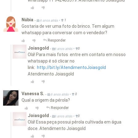
whatsapp 11 942403579. Atendimento Joiasgold
Núbia
•
•
6 anos atrás
1
Gostaria de ver uma foto do brinco. Tem algum
whatsapp para conversar com o vendedor?
Responder
Joiasgold
•
•
6 anos atrás
0
Olá! Para mais fotos entre em contato em nosso
whatsapp é só clicar no
link:
http://bit.ly/AtendimentoJoiasgold
Atendimento Joiasgold
Vanessa S.
•
•
6 anos atrás
0
Qual a origem da pérola?
Responder
Joiasgold
•
•
6 anos atrás
0
Olá! Essa peça possui pérola cultivada em água
doce. Atendimento Joiasgold