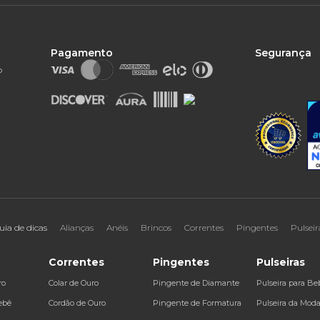
Pagamento
Segurança
o
uia de dicas
Alianças
Anéis
Brincos
Correntes
Pingentes
Pulseir
Correntes
Pingentes
Pulseiras
ro
Colar de Ouro
Pingente de Diamante
Pulseira para Be
ebê
Cordão de Ouro
Pingente de Formatura
Pulseira da Mod