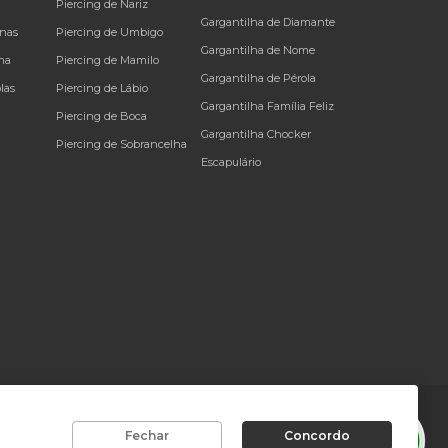
Piercing de Nariz
Gargantilha de Diamante
inas
Piercing de Umbigo
Gargantilha de Nome
na
Piercing de Mamilo
Gargantilha de Pérola
las
Piercing de Lábio
Gargantilha Família Feliz
Piercing de Boca
Gargantilha Chocker
Piercing de Sobrancelha
Escapulário
rador. Copyright © Joiasgold. Todos os direitos reservados.
Fechar
Concordo
olis
-
SC
, CEP
88010-001