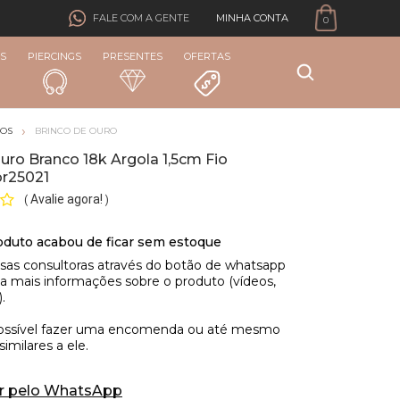
MINHA CONTA
FALE COM A GENTE
0
S
PIERCINGS
PRESENTES
OFERTAS
COS
BRINCO DE OURO
uro Branco 18k Argola 1,5cm Fio
r25021
Avalie agora!
(
)
r pelo WhatsApp