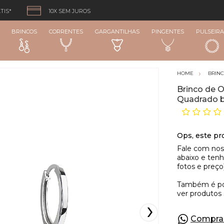
TIS*
10X SEM JUROS
BRINCOS
CORRENTES
GARGANTILHAS
PINGENTES
PULSEIRA
BRIN
Brinco de O
Quadrado b
Compra