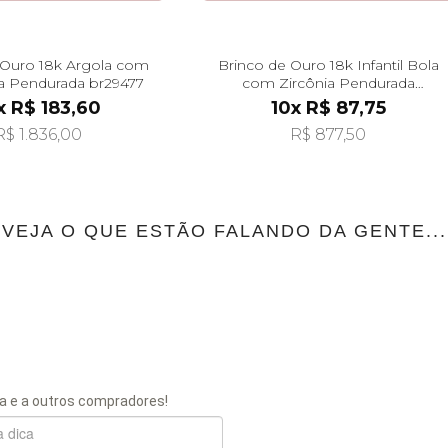
 Ouro 18k Argola com
Brinco de Ouro 18k Infantil Bola
a Pendurada br29477
com Zircônia Pendurada
br29496
x R$ 183,60
10x R$ 87,75
R$ 1.836,00
R$ 877,50
VEJA O QUE ESTÃO FALANDO DA GENTE...
a e a outros compradores!