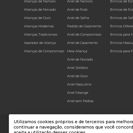
Alianças de Namoro
Anel de Namoro
Brincos de Es
Alianças de Noivado
Anel de Rubi
Brincos de Ru
Alianças de Ouro
Anel de Safira
Brincos de Saf
Alianças Modernas
Pedido de Casamento
Brincos Difere
Alianças Tradicionais
Anel de Compromisso
Brincos para 
Aparador de Aliança
Anel de Casamento
Brincos Mascu
Alianças de Compromisso
Meia Aliança
Brincos para 
Anel de Noivado
Anel Solitário
Anel de Ouro
Anel Masculino
Anel Falange
Anel sem Pedras
Utilizamos cookies próprios e de terceiros para melhora
continuar a navegação, consideramos que você concor
* Todos os preços e condições comerciais estão sujeitos a 
aceita a utilização desses cookies.
FKF comercio de prese