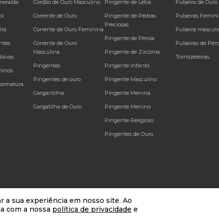
meralda
Cordão de Ouro Masculino
Pingente de Letra
Pulseira de Ouro
bi
Corrente de Ouro
Pingente de Pedras
Pulseiras Femin
Preciosas
ira
Corrente de Ouro Feminina
Pulseira masculi
Pingente de Pérola
ntes
Corrente de Ouro
Pulseiras de Péro
Masculina
Pingente de Zircônia
Noivas
Tornozeleiras
Pingentes
Pingente Infantil
linos
Pingentes de ouro
Pingente Masculino
Formatura
Gargantilha
Pingente Menina
Gargatilha de Ouro
Pingente Menino
Pingente Religioso
Pingentes de Ouro
r a sua experiência em nosso site. Ao
da com a nossa
política de privacidade
e
alteração, sem prévio aviso. | * Venda sujeitas à análise e confirmação de dados do comp
ntes CNPJ 13.511.907/0001-67
RUA FELIPE SCHMIDT, 390, CENTRO, LOJA 50
,
Florianóp