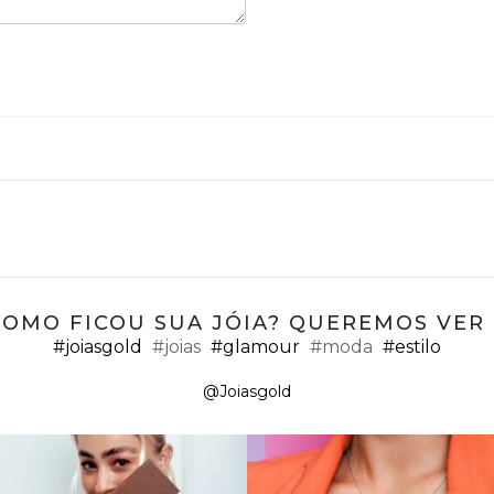
COMO FICOU SUA JÓIA? QUEREMOS VER ;
#joiasgold
#joias
#glamour
#moda
#estilo
@Joiasgold