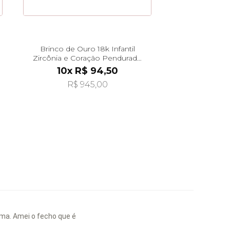
Brinco de Ouro 18k Infantil
Zircônia e Coração Pendurado
br29495
10x R$ 94,50
R$ 945,00
ima. Amei o fecho que é