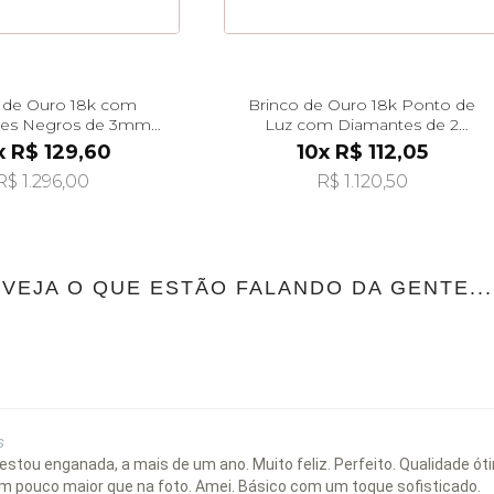
 de Ouro 18k com
Brinco de Ouro 18k Ponto de
es Negros de 3mm
Luz com Diamantes de 2
br29497
Pontos br29498
x R$ 129,60
10x R$ 112,05
R$ 1.296,00
R$ 1.120,50
VEJA O QUE ESTÃO FALANDO DA GENTE...
s
estou enganada, a mais de um ano. Muito feliz. Perfeito. Qualidade ót
um pouco maior que na foto. Amei. Básico com um toque sofisticado.