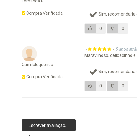
Fernanda R.
Compra Verificada
Sim, recomendaria 
0
0
•
•
5 anos atrá
Maravilhoso, delicadinho e
Camilalequerica
Sim, recomendaria 
Compra Verificada
0
0
Escrever avaliação...