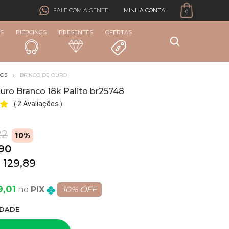
MINHA CONTA
FALE COM A GENTE
0
S
PIERCINGS
PRESENTES
OFERTAS
COS
BRINCO DE OURO
uro Branco 18k Palito br25748
2 Avaliações
(
)
22
10%
,90
 129,89
9,01
PIX
10% OFF
DADE