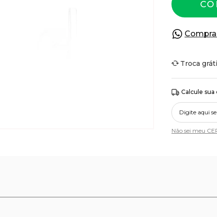
CO
Compra
Troca grát
Calcule sua
Não sei meu CE