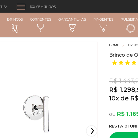
TIS*
10X SEM JUROS
BRINCOS
CORRENTES
GARGANTILHAS
PINGENTES
PULSEIRA
BRIN
Brinco de O
R$ 1.443,
R$ 1.298
10
x
R$
R$ 1.16
RESTA
01
UNI