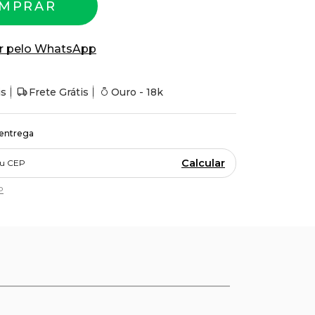
MPRAR
r pelo WhatsApp
is
Frete Grátis
Ouro - 18k
 entrega
Calcular
P