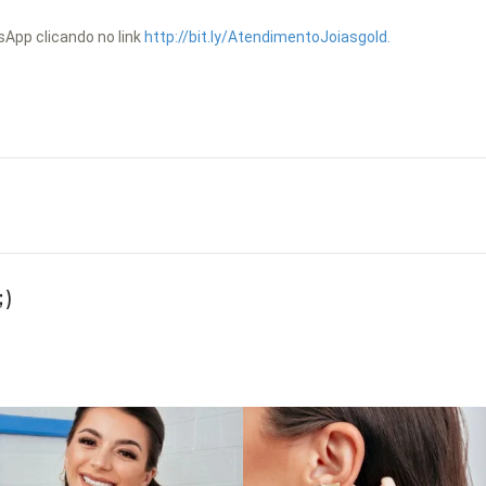
App clicando no link
http://bit.ly/AtendimentoJoiasgold.
)