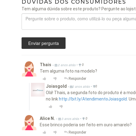
DÚVIDAS DOS CONSUMIDORES
Tem alguma dúvida sobre este produto? Pergunte ao lojist
Enviar pergunta
Thais
•
•
2 anos atrás
0
Tem alguma foto na modelo?
Responder
Joiasgold
•
•
2 anos atrás
0
Olá! Thais, a segunda foto do produto é a m
no link
http://bit.ly/AtendimentoJoiasgold.
Uma 
Alice N.
•
•
3 anos atrás
0
Esse brinco poderia ser feito em ouro amarelo?
Responder