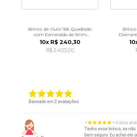
Brinco de Ouro 18k Quadrado
Brinco
com Esmeralda de 5mm
Diamant
br29490
10x R$ 240,30
10
R$ 2.403,00
Baseado em
2
avaliações
•
•
4 anos atrá
Tenho esse brinco, se não 
bem seguro. Eu achei ele 