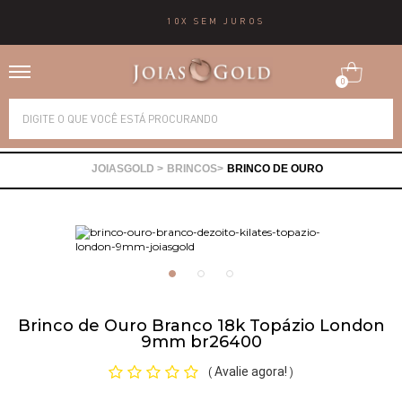
10X SEM JUROS
0
Alianças
BRINCOS
BRINCO DE OURO
Anéis
Brincos
Correntes
Brinco de Ouro Branco 18k Topázio London
9mm br26400
Gargantilhas
Avalie agora!
(
)
Pingentes