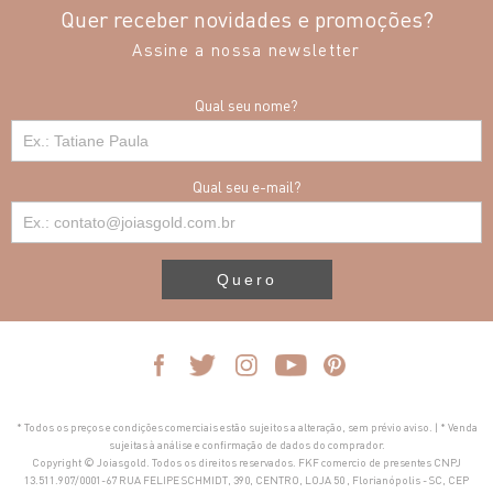
Quer receber novidades e promoções?
Assine a nossa newsletter
Qual seu nome?
Qual seu e-mail?
Quero
* Todos os preços e condições comerciais estão sujeitos a alteração, sem prévio aviso. | * Venda
sujeitas à análise e confirmação de dados do comprador.
Copyright © Joiasgold. Todos os direitos reservados. FKF comercio de presentes CNPJ
13.511.907/0001-67 RUA FELIPE SCHMIDT, 390, CENTRO, LOJA 50 , Florianópolis - SC, CEP