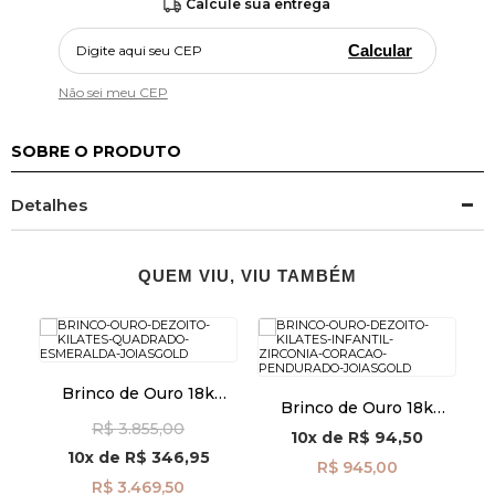
Calcule sua entrega
Calcular
Não sei meu CEP
SOBRE O PRODUTO
Detalhes
QUEM VIU, VIU TAMBÉM
Brinco de Ouro 18k
Brinco de Ouro 18k
Quadrado com
Infantil Zircônia e
C
R$ 3.855,00
Esmeralda br29488
10x
de
R$ 94,50
os
Coração Pendurado
10x
de
R$ 346,95
br29495
R$ 945,00
R$ 3.469,50