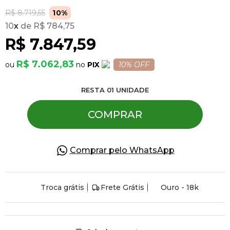
R$ 8.719,55
10%
10
x
R$ 784,75
Pulseiras
R$ 7.847,59
Piercing
R$ 7.062,83
PIX
10% OFF
RESTA
01
UNIDADE
Pedras Preciosas
COMPRAR
Presente
Comprar pelo WhatsApp
OFERTAS
Troca grátis
Frete Grátis
Ouro - 18k