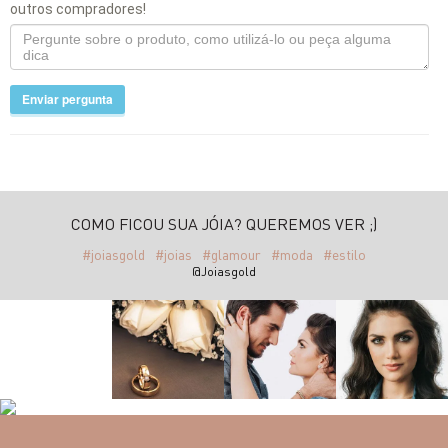
outros compradores!
Enviar pergunta
COMO FICOU SUA JÓIA? QUEREMOS VER ;)
#joiasgold
#joias
#glamour
#moda
#estilo
@Joiasgold