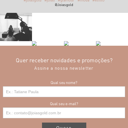
@Joiasgold
Quer receber novidades e promoções?
Assine a nossa newsletter
Qual seu nome?
Qual seu e-mail?
Quero