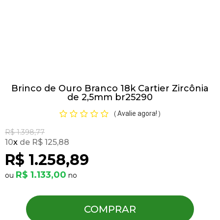
Pulseiras
Piercing
Brinco de Ouro Branco 18k Cartier Zircônia
Pedras Preciosas
de 2,5mm br25290
Avalie agora!
(
)
Presente
R$ 1.398,77
10
x
R$ 125,88
OFERTAS
R$ 1.258,89
R$ 1.133,00
COMPRAR