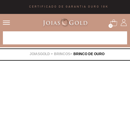
CERTIFICADO DE GARANTIA OURO 18K
0
Alianças
BRINCOS
BRINCO DE OURO
Anéis
Brincos
Correntes
Gargantilhas
Pingentes