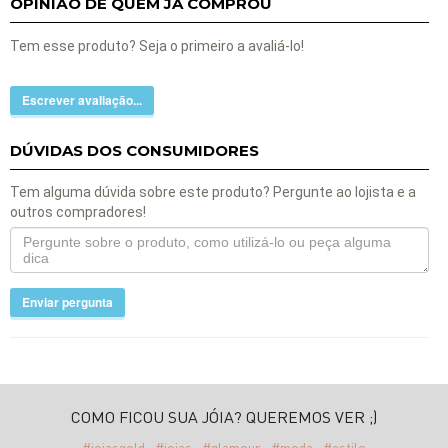
OPINIÃO DE QUEM JÁ COMPROU
Tem esse produto? Seja o primeiro a avaliá-lo!
Escrever avaliação...
DÚVIDAS DOS CONSUMIDORES
Tem alguma dúvida sobre este produto? Pergunte ao lojista e a
outros compradores!
Enviar pergunta
COMO FICOU SUA JÓIA? QUEREMOS VER ;)
#joiasgold
#joias
#glamour
#moda
#estilo