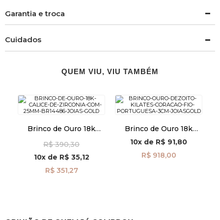
Garantia e troca
Cuidados
QUEM VIU, VIU TAMBÉM
Brinco de Ouro 18k
Brinco de Ouro 18k
Cálice de Zircônia com
Coração com Fio
10x
de
R$ 91,80
R$ 390,30
2,5mm br14486
Portuguesa 3cm
br29504
R$ 918,00
10x
de
R$ 35,12
R$ 351,27