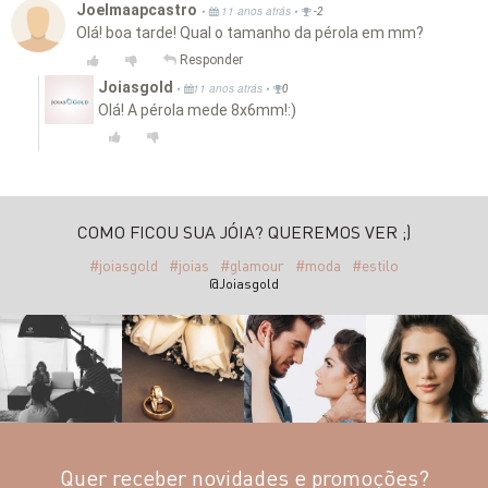
Joelmaapcastro
•
•
11 anos atrás
-2
Olá! boa tarde! Qual o tamanho da pérola em mm?
Responder
Joiasgold
•
•
11 anos atrás
0
Olá! A pérola mede 8x6mm!:)
COMO FICOU SUA JÓIA? QUEREMOS VER ;)
#joiasgold
#joias
#glamour
#moda
#estilo
@Joiasgold
Quer receber novidades e promoções?