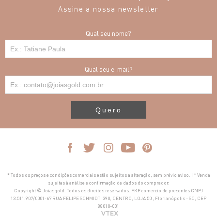
Assine a nossa newsletter
Qual seu nome?
Qual seu e-mail?
Quero
* Todos os preços e condições comerciais estão sujeitos a alteração, sem prévio aviso. | * Venda
sujeitas à análise e confirmação de dados do comprador.
Copyright © Joiasgold. Todos os direitos reservados. FKF comercio de presentes CNPJ
13.511.907/0001-67 RUA FELIPE SCHMIDT, 390, CENTRO, LOJA 50 , Florianópolis - SC, CEP
88010-001
VTEX