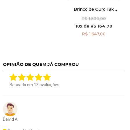
Brinco de Ouro 18k
Cereja Diamantada
R$ 1.830,00
br29506
10x
de
R$ 164,70
R$ 1.647,00
OPINIÃO DE QUEM JÁ COMPROU
Baseado em
13
avaliações
Deivid A.