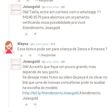
Responder
Joiasgold
•
•
5 anos atrás
0
Olá! Talita, entre em contato com o whatsapp 11
94240 3579 para abrirmos um orçamento
verificando essa possibilidade pra você.
Atendimento Joiasgold
Maysa
•
•
6 anos atrás
0
Esse brinco pode ser para criança de 2anos e 8 meses ?
Responder
Joiasgold
•
•
6 anos atrás
0
Olá! Acredito que fique um pouco grande, mas
depende do seu gosto.
Se desejar mais fotos ou vídeo da peça é só clicar no
link que uma de nossas consultoras pode te auxiliar
na escolha do modelo:
http://bit.ly/AtendimentoJoiasgold
Atendimento
Joiasgold