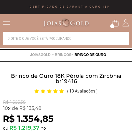
CERTIFICADO DE GARANTIA OURO 18K
0
Alianças
BRINCOS
BRINCO DE OURO
Anéis
Brinco de Ouro 18K Pérola com Zircônia
Brincos
br19416
13 Avaliações
(
)
Correntes
R$ 1.505,39
10
x
R$ 135,48
Gargantilhas
R$ 1.354,85
R$ 1.219,37
Pingentes