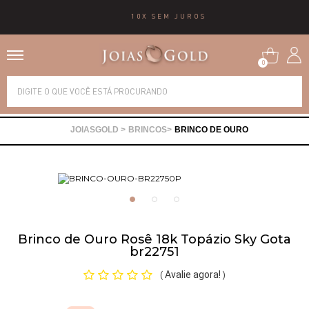
10X SEM JUROS
0
Alianças
BRINCOS
BRINCO DE OURO
Anéis
Brincos
Correntes
Brinco de Ouro Rosê 18k Topázio Sky Gota
br22751
Gargantilhas
Avalie agora!
(
)
Pingentes