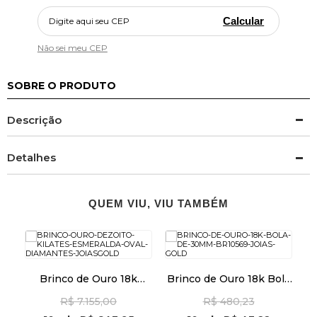
Calcular
Não sei meu CEP
SOBRE O PRODUTO
Descrição
Detalhes
QUEM VIU, VIU TAMBÉM
Brinco de Ouro 18k
Brinco de Ouro 18k Bola
Esmeralda Oval com
de 3,0mm br10569
R$ 7.155,00
R$ 480,23
Diamantes br29476