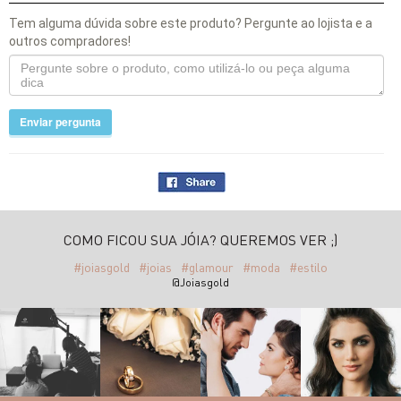
Tem alguma dúvida sobre este produto? Pergunte ao lojista e a
outros compradores!
Enviar pergunta
COMO FICOU SUA JÓIA? QUEREMOS VER ;)
#joiasgold
#joias
#glamour
#moda
#estilo
@Joiasgold