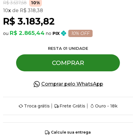
R$ 3.537,58
10%
10
x
R$ 318,38
Pulseiras
R$ 3.183,82
R$ 2.865,44
PIX
10% OFF
Piercing
RESTA
01
UNIDADE
Pedras Preciosas
COMPRAR
Presente
Comprar pelo WhatsApp
OFERTAS
Troca grátis
Frete Grátis
Ouro - 18k
Calcule sua entrega