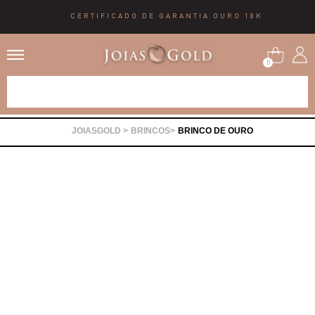
CERTIFICADO DE GARANTIA OURO 18K
0
Alianças
BRINCOS
BRINCO DE OURO
Anéis
Brincos
Correntes
Gargantilhas
Pingentes