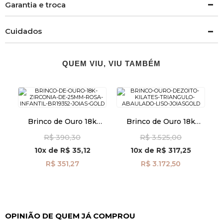
Garantia e troca
Cuidados
QUEM VIU, VIU TAMBÉM
Brinco de Ouro 18k
Brinco de Ouro 18k
Zircônia Rosa de 2,5mm
Triângulo Abaulado Liso
R$ 390,30
R$ 3.525,00
Infantil br19352
br29347
10x
de
R$ 35,12
10x
de
R$ 317,25
R$ 351,27
R$ 3.172,50
OPINIÃO DE QUEM JÁ COMPROU