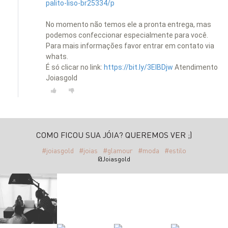
palito-liso-br25334/p
No momento não temos ele a pronta entrega, mas
podemos confeccionar especialmente para você.
Para mais informações favor entrar em contato via
whats.
É só clicar no link:
https://bit.ly/3EIBDjw
Atendimento
Joiasgold
COMO FICOU SUA JÓIA? QUEREMOS VER ;)
#joiasgold
#joias
#glamour
#moda
#estilo
@Joiasgold