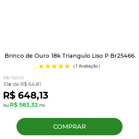
Pulseiras
Piercing
Brinco de Ouro 18k Triangulo Liso P Br25466
Pedras Preciosas
1 Avaliação
(
)
Presente
R$ 720,15
10
x
R$ 64,81
R$ 648,13
OFERTAS
R$ 583,32
COMPRAR