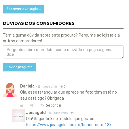
Escrever avaliação...
DÚVIDAS DOS CONSUMIDORES
Tem alguma dúvida sobre este produto? Pergunte ao lojista e a
outros compradores!
Enviar pergunta
Daniela
•
•
4 anos atrás
0
Ola, esse retangular que aprece na foto tbm está no
seu catálogo? Obrigada
Responder
Joiasgold
•
•
4 anos atrás
0
Olá! Segue link do modelo que gostou:
https://www.joiasgold.com.br/brinco-ouro-18k-