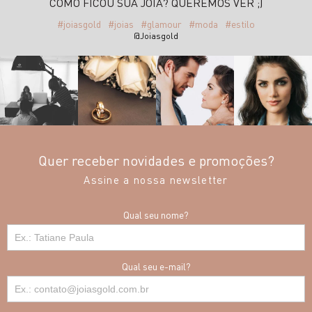
COMO FICOU SUA JÓIA? QUEREMOS VER ;)
#joiasgold
#joias
#glamour
#moda
#estilo
@Joiasgold
Quer receber novidades e promoções?
Assine a nossa newsletter
Qual seu nome?
Qual seu e-mail?