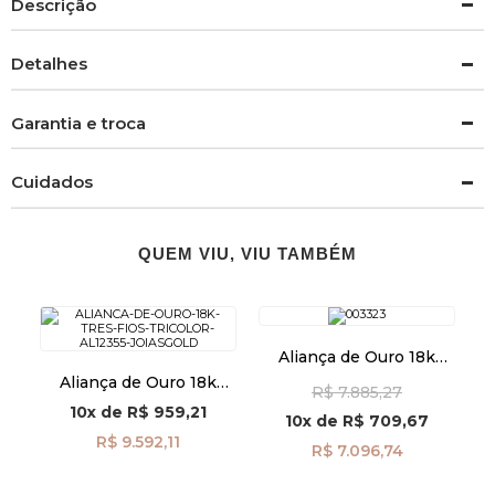
Descrição
Detalhes
Garantia e troca
Cuidados
QUEM VIU, VIU TAMBÉM
Aliança de Ouro 18k
Casamento Anatômica
Aliança de Ouro 18k
R$ 7.885,27
Reta Masculina al40029
Três Fios Tricolor
10x
de
R$ 959,21
al12355
10x
de
R$ 709,67
R$ 9.592,11
R$ 7.096,74