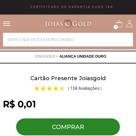
CERTIFICADO DE GARANTIA OURO 18K
0
Alianças
ALIANÇA UNIDADE OURO
Anéis
Cartão Presente Joiasgold
Brincos
158 Avaliações
(
)
Correntes
R$ 0,01
Gargantilhas
COMPRAR
Pingentes