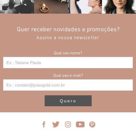
Quer receber novidades e promoções?
Assine a nossa newsletter
Qual seu nome?
Qual seu e-mail?
Quero