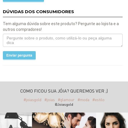
DÚVIDAS DOS CONSUMIDORES
Tem alguma dúvida sobre este produto? Pergunte ao lojista e a
outros compradores!
Enviar pergunta
COMO FICOU SUA JÓIA? QUEREMOS VER ;)
#joiasgold
#joias
#glamour
#moda
#estilo
@Joiasgold