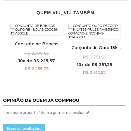
QUEM VIU, VIU TAMBÉM
Conjunto de Brincos
Conjunto de Ouro 18k
Ouro 18k Bolas cj00239
Pulseira e Brinco
R$ 2.506,43
R$ 2.791,69
Coração com Zircônias
10x
de
R$ 225,57
cj00246
10x
de
R$ 251,25
R$ 2.255,79
R$ 2.512,52
OPINIÃO DE QUEM JÁ COMPROU
Tem esse produto? Seja o primeiro a avaliá-lo!
Escrever avaliação...