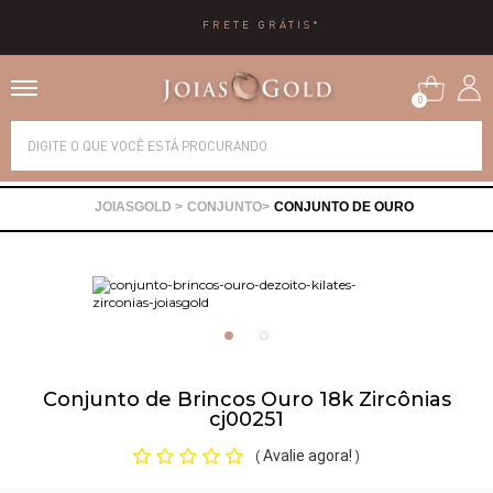
FRETE GRÁTIS*
0
Alianças
CONJUNTO
CONJUNTO DE OURO
Anéis
Brincos
Correntes
Conjunto de Brincos Ouro 18k Zircônias
cj00251
Gargantilhas
Avalie agora!
(
)
Pingentes