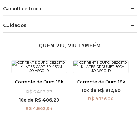
Garantia e troca
Cuidados
QUEM VIU, VIU TAMBÉM
Corrente de Ouro 18k
Corrente de Ouro 18k
Cartier 1,6mm 45cm
Groumet de 2,6mm com
10x
de
R$ 912,60
R$ 5.403,27
co04249
80cm co04202
R$ 9.126,00
10x
de
R$ 486,29
R$ 4.862,94