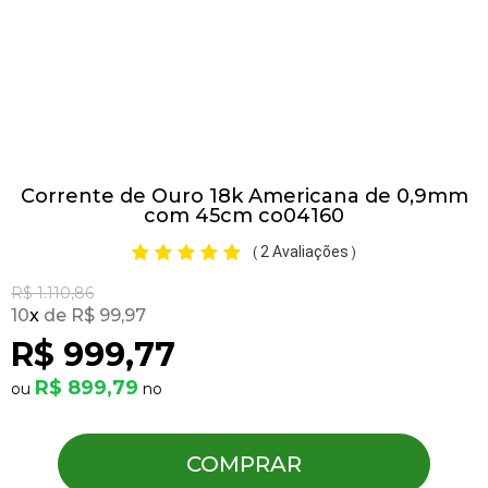
Pulseiras
Piercing
Corrente de Ouro 18k Americana de 0,9mm
Pedras Preciosas
com 45cm co04160
2 Avaliações
(
)
Presente
R$ 1.110,86
10
x
R$ 99,97
OFERTAS
R$ 999,77
R$ 899,79
COMPRAR