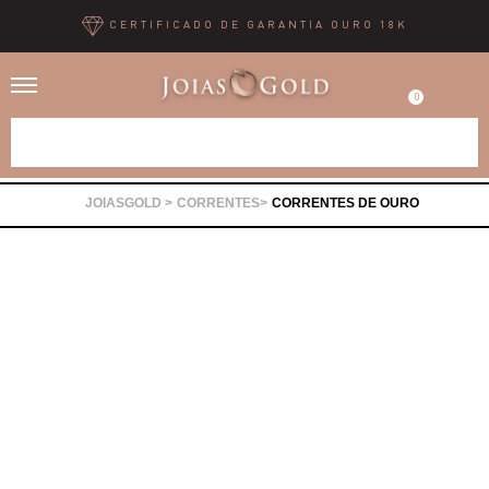
CERTIFICADO DE GARANTIA OURO 18K
0
Alianças
CORRENTES
CORRENTES DE OURO
Anéis
Brincos
Correntes
Gargantilhas
Pingentes