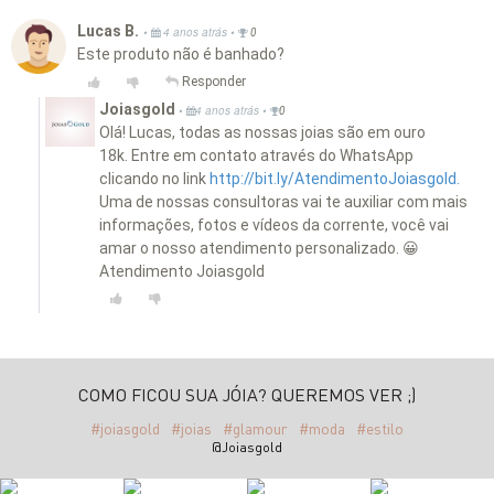
Lucas B.
•
•
4 anos atrás
0
Este produto não é banhado?
Responder
Joiasgold
•
•
4 anos atrás
0
Olá! Lucas, todas as nossas joias são em ouro
18k. Entre em contato através do WhatsApp
clicando no link
http://bit.ly/AtendimentoJoiasgold.
Uma de nossas consultoras vai te auxiliar com mais
informações, fotos e vídeos da corrente, você vai
amar o nosso atendimento personalizado. 😀
Atendimento Joiasgold
COMO FICOU SUA JÓIA? QUEREMOS VER ;)
#joiasgold
#joias
#glamour
#moda
#estilo
@Joiasgold