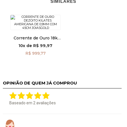
SIMILARES
Corrente de Ouro 18k
Americana de 0,9mm
10x
de
R$ 99,97
com 45cm co04160
R$ 999,77
OPINIÃO DE QUEM JÁ COMPROU
Baseado em
2
avaliações