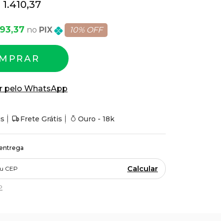
 1.410,37
693,37
PIX
10% OFF
MPRAR
r pelo WhatsApp
is
Frete Grátis
Ouro - 18k
 entrega
Calcular
P