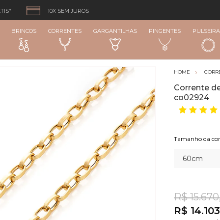
TIS*
10X SEM JUROS
BRINCOS
CORRENTES
GARGANTILHAS
PINGENTES
PULSEIRA
CORR
Corrente d
co02924
Tamanho da cor
R$ 15.670
R$ 14.103