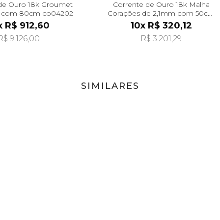
de Ouro 18k Groumet
Corrente de Ouro 18k Malha
 com 80cm co04202
Corações de 2,1mm com 50cm
co04866
x R$ 912,60
10x R$ 320,12
R$ 9.126,00
R$ 3.201,29
SIMILARES