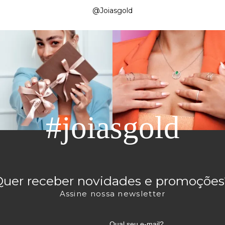
@Joiasgold
#joiasgold
Quer receber novidades e promoções
Assine nossa newsletter
Qual seu e-mail?