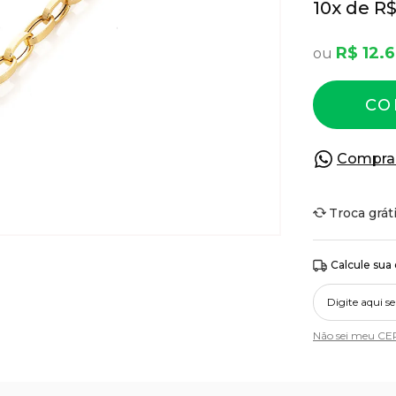
10
x
R$
R$ 12.
CO
Compra
Troca grát
Calcule sua
Não sei meu CE