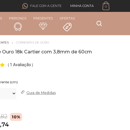
MINHA CONTA
FALE COM A GENTE
0
S
PIERCINGS
PRESENTES
OFERTAS
ENTES
CORRENTES DE OURO
e Ouro 18k Cartier com 3,8mm de 60cm
1 Avaliação
(
)
rente (cm):
Guia de
Medidas
,82
10%
,74