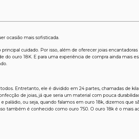
er ocasião mais sofisticada.
 principal cuidado. Por isso, além de oferecer joias encantadora
dade do ouro 18K. E para uma experiência de compra ainda mais es
ado.
todos. Entretanto, ele é dividido em 24 partes, chamadas de kilat
confecção de joias, já que seria um material com pouca durabilida
l e paládio, ou seja, quando falamos em ouro 18k, dizemos que s
isso também é conhecido como ouro 750. O ouro 18k é o mais ace