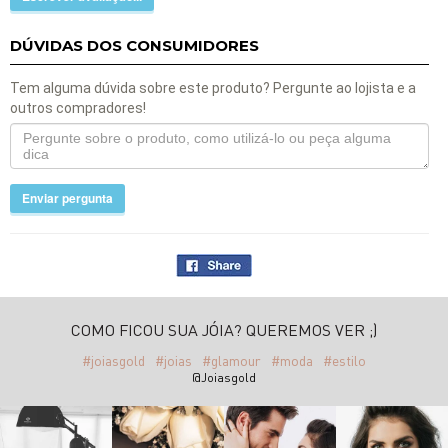
DÚVIDAS DOS CONSUMIDORES
Tem alguma dúvida sobre este produto? Pergunte ao lojista e a
outros compradores!
Enviar pergunta
COMO FICOU SUA JÓIA? QUEREMOS VER ;)
#joiasgold
#joias
#glamour
#moda
#estilo
@Joiasgold