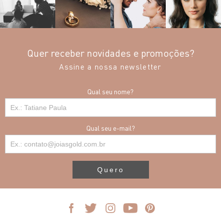
Quer receber novidades e promoções?
Assine a nossa newsletter
Qual seu nome?
Qual seu e-mail?
Quero