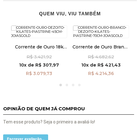
QUEM VIU, VIU TAMBÉM
k
Corrente de Ouro 18k
Corrente de Ouro Branco
m
Piastrine 1.5mm com
18k Piastrine 1,4mm
P
R$ 3.421,92
R$ 4.682,62
45cm CO03635
70cm co04262
10x
de
R$ 307,97
10x
de
R$ 421,43
R$ 3.079,73
R$ 4.214,36
OPINIÃO DE QUEM JÁ COMPROU
Tem esse produto? Seja o primeiro a avaliá-lo!
Escrever avaliação...