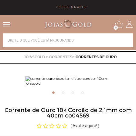
FRETE GRÁTIS*
0
Alianças
CORRENTES
CORRENTES DE OURO
Anéis
Brincos
Correntes
Corrente de Ouro 18k Cordão de 2,1mm com
40cm co04569
Gargantilhas
Avalie agora!
(
)
Pingentes