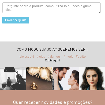
Enviar pergunta
COMO FICOU SUA JÓIA? QUEREMOS VER ;)
#joiasgold
#joias
#glamour
#moda
#estilo
@Joiasgold
Quer receber novidades e promoções?