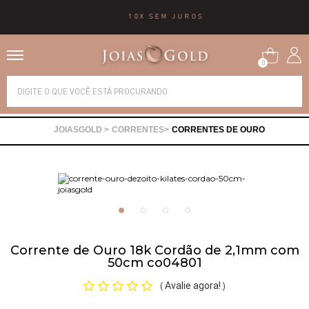
10X SEM JUROS
0
Alianças
CORRENTES
CORRENTES DE OURO
Anéis
Brincos
Correntes
Corrente de Ouro 18k Cordão de 2,1mm com
50cm co04801
Gargantilhas
Avalie agora!
(
)
Pingentes