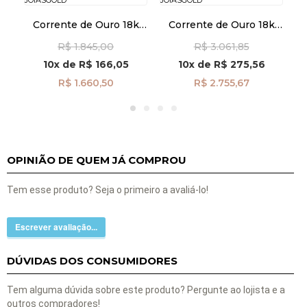
k
Corrente de Ouro 18k
Corrente de Ouro 18k
m
Veneziana 0,5mm 45cm
Groumet 1,5mm 60cm
R$ 1.845,00
R$ 3.061,85
co04922
co04749
10x
de
R$ 166,05
10x
de
R$ 275,56
R$ 1.660,50
R$ 2.755,67
OPINIÃO DE QUEM JÁ COMPROU
Tem esse produto? Seja o primeiro a avaliá-lo!
Escrever avaliação...
DÚVIDAS DOS CONSUMIDORES
Tem alguma dúvida sobre este produto? Pergunte ao lojista e a
outros compradores!