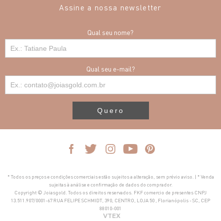
Assine a nossa newsletter
Qual seu nome?
Qual seu e-mail?
Quero
* Todos os preços e condições comerciais estão sujeitos a alteração, sem prévio aviso. | * Venda
sujeitas à análise e confirmação de dados do comprador.
Copyright © Joiasgold. Todos os direitos reservados. FKF comercio de presentes CNPJ
13.511.907/0001-67 RUA FELIPE SCHMIDT, 390, CENTRO, LOJA 50 , Florianópolis - SC, CEP
88010-001
VTEX