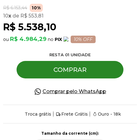
R$ 6.153,44
10%
10
x
R$ 553,81
Pulseiras
R$ 5.538,10
Piercing
R$ 4.984,29
PIX
10% OFF
RESTA
01
UNIDADE
Pedras Preciosas
COMPRAR
Presente
Comprar pelo WhatsApp
OFERTAS
Troca grátis
Frete Grátis
Ouro - 18k
Tamanho da corrente (cm):