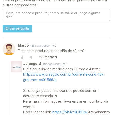
Tem alguma dúvida sobre este produto? Pergunte ao lojista e a
outros compradores!
Enviar pergunta
Marco
•
•
4 anos atrás
0
Tem esse produto em cordão de 40 cm?
Responder
Joiasgold
•
•
4 anos atrás
0
Olá! Segue link do modelo com 1,9mm e 40cm :
https://www.joiasgold.com.br/corrente-ouro-18k-
groumet-co01586/p
Se desejar posso finalizar seu pedido com um
desconto especial. ♥
Para mais informações favor entrar em contato via
whats.
É só clicar no link:
https://bit.ly/3EIBDjw
Atendimento