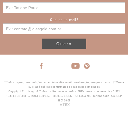
Qual seu e-mail?
Quero
* Todos os preços e condições comerciais estão sujeitos a alteração, sem prévio aviso. | * Venda
sujeitas à análise e confirmação de dados do comprador.
Copyright © Joiasgold. Todos os direitos reservados. FKF comercio de presentes CNPJ
13.511.907/0001-67 RUA FELIPE SCHMIDT, 390, CENTRO, LOJA 50 , Florianópolis - SC, CEP
88010-001
VTEX