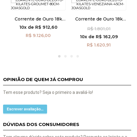
k
Corrente de Ouro 18k
Corrente de Ouro 18k
m
Groumet de 2,6mm com
Veneziana 0.4mm com
10x
de
R$ 912,60
R$ 1.801,01
80cm co04202
45cm CO04616
R$ 9.126,00
10x
de
R$ 162,09
R$ 1.620,91
OPINIÃO DE QUEM JÁ COMPROU
Tem esse produto? Seja o primeiro a avaliá-lo!
Escrever avaliação...
DÚVIDAS DOS CONSUMIDORES