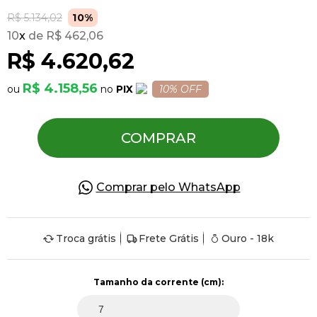
R$ 5.134,02
10%
10
x
R$ 462,06
Pulseiras
R$ 4.620,62
Piercing
R$ 4.158,56
PIX
10% OFF
Pedras Preciosas
COMPRAR
Presente
Comprar pelo WhatsApp
OFERTAS
Troca grátis
Frete Grátis
Ouro - 18k
Tamanho da corrente (cm):