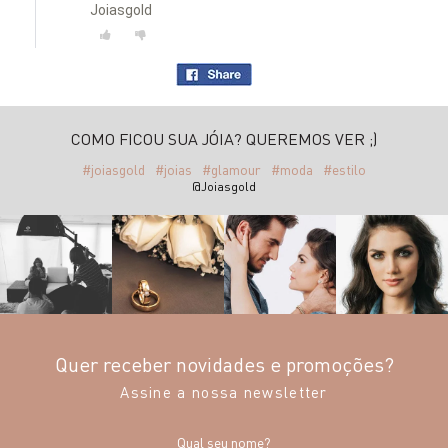
Joiasgold
COMO FICOU SUA JÓIA? QUEREMOS VER ;)
#joiasgold
#joias
#glamour
#moda
#estilo
@Joiasgold
Quer receber novidades e promoções?
Assine a nossa newsletter
Qual seu nome?