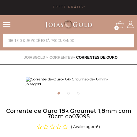
10X SEM JUROS
0
Alianças
CORRENTES
CORRENTES DE OURO
Anéis
Brincos
Correntes
Corrente de Ouro 18k Groumet 1,8mm com
70cm co03095
Gargantilhas
Avalie agora!
(
)
Pingentes