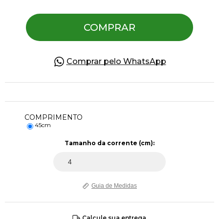
COMPRAR
Pulseiras
Piercing
Comprar pelo WhatsApp
Pedras Preciosas
COMPRIMENTO
Presente
45cm
Tamanho da corrente (cm):
OFERTAS
Guia de Medidas
Calcule sua entrega