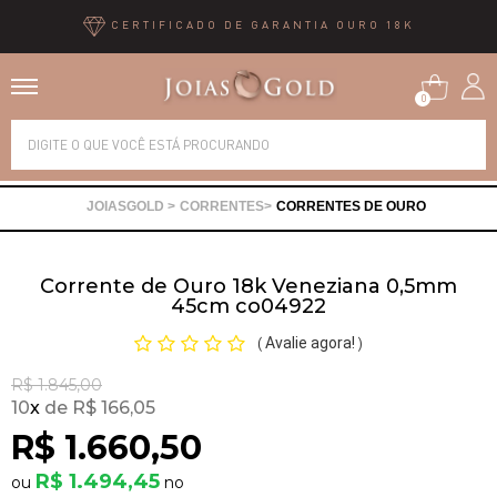
CERTIFICADO DE GARANTIA OURO 18K
0
Alianças
CORRENTES
CORRENTES DE OURO
Anéis
Corrente de Ouro 18k Veneziana 0,5mm
Brincos
45cm co04922
Avalie agora!
(
)
Correntes
R$ 1.845,00
10
x
R$ 166,05
Gargantilhas
R$ 1.660,50
R$ 1.494,45
Pingentes