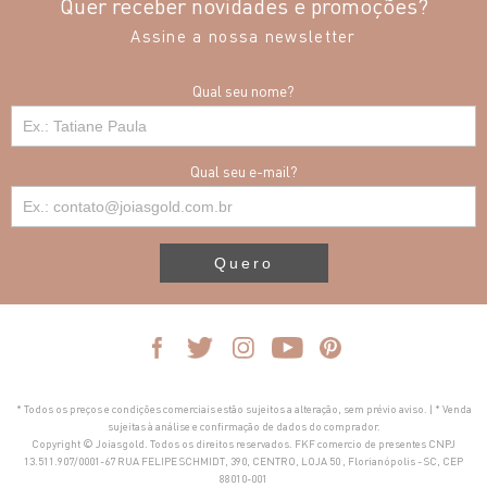
Quer receber novidades e promoções?
Assine a nossa newsletter
Qual seu nome?
Qual seu e-mail?
Quero
* Todos os preços e condições comerciais estão sujeitos a alteração, sem prévio aviso. | * Venda
sujeitas à análise e confirmação de dados do comprador.
Copyright © Joiasgold. Todos os direitos reservados. FKF comercio de presentes CNPJ
13.511.907/0001-67 RUA FELIPE SCHMIDT, 390, CENTRO, LOJA 50 , Florianópolis - SC, CEP
88010-001