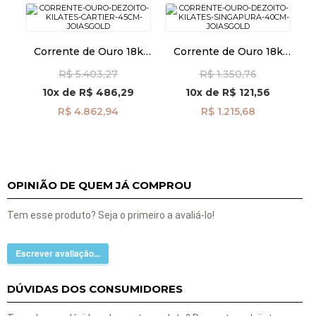
Corrente de Ouro 18k
Corrente de Ouro 18k
Cartier 1,6mm 45cm
Singapura de 0,7mm
R$ 5.403,27
R$ 1.350,76
co04249
com 40cm co04810
10x
de
R$ 486,29
10x
de
R$ 121,56
R$ 4.862,94
R$ 1.215,68
OPINIÃO DE QUEM JÁ COMPROU
Tem esse produto? Seja o primeiro a avaliá-lo!
Escrever avaliação...
DÚVIDAS DOS CONSUMIDORES