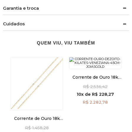
Garantia e troca
Cuidados
QUEM VIU, VIU TAMBÉM
Corrente de Ouro 18k
Veneziana de 0,5mm
R$ 2.536,42
com 45cm co04809
10x
de
R$ 228,27
R$ 2.282,78
Corrente de Ouro 18k
Americana com 0,9mm
R$ 1.458,28
de 70cm co03761