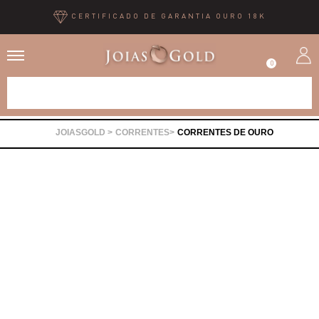
CERTIFICADO DE GARANTIA OURO 18K
0
Alianças
CORRENTES
CORRENTES DE OURO
Anéis
Brincos
Correntes
Gargantilhas
Pingentes