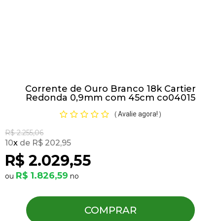
Pulseiras
Piercing
Corrente de Ouro Branco 18k Cartier
Pedras Preciosas
Redonda 0,9mm com 45cm co04015
Avalie agora!
(
)
Presente
R$ 2.255,06
10
x
R$ 202,95
OFERTAS
R$ 2.029,55
R$ 1.826,59
COMPRAR