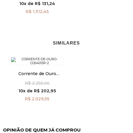
10x
de
R$ 131,24
R$ 1.312,45
SIMILARES
Corrente de Ouro
Branco 18k Cartier
R$ 2.255,06
Redonda 0,9mm com
45cm co04015
10x
de
R$ 202,95
R$ 2.029,55
OPINIÃO DE QUEM JÁ COMPROU