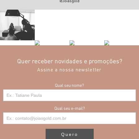
@Joiasgold
Quer receber novidades e promoções?
Assine a nossa newsletter
Qual seu nome?
Qual seu e-mail?
Quero