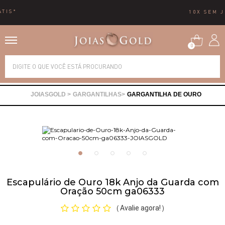
10X SEM JUROS
0
Alianças
GARGANTILHAS
GARGANTILHA DE OURO
Anéis
Brincos
Correntes
Escapulário de Ouro 18k Anjo da Guarda com
Oração 50cm ga06333
Gargantilhas
Avalie agora!
(
)
Pingentes