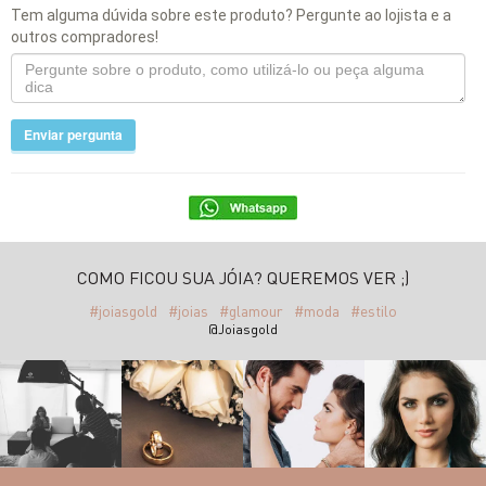
Tem alguma dúvida sobre este produto? Pergunte ao lojista e a
outros compradores!
Enviar pergunta
COMO FICOU SUA JÓIA? QUEREMOS VER ;)
#joiasgold
#joias
#glamour
#moda
#estilo
@Joiasgold