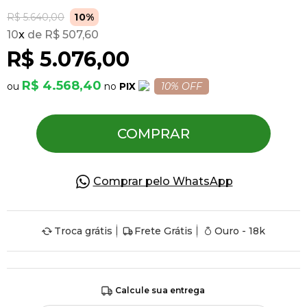
R$ 5.640,00
10%
10
x
R$ 507,60
Pulseiras
R$ 5.076,00
Piercing
R$ 4.568,40
PIX
10% OFF
Pedras Preciosas
COMPRAR
Presente
Comprar pelo WhatsApp
OFERTAS
Troca grátis
Frete Grátis
Ouro - 18k
Calcule sua entrega