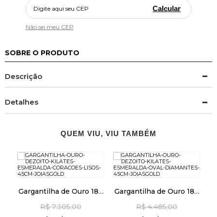
Calcular
Não sei meu CEP
SOBRE O PRODUTO
Descrição
Detalhes
QUEM VIU, VIU TAMBÉM
as
Gargantilha de Ouro 18k
Gargantilha de Ouro 18k
G
e
Esmeralda e Corações
Esmeralda Oval com
Q
R$ 7.305,00
R$ 4.485,00
Lisos de 45cm ga08433
Diamantes 45cm
ga08594