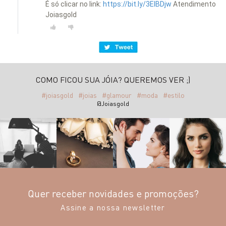
É só clicar no link:
https://bit.ly/3EIBDjw
Atendimento
Joiasgold
COMO FICOU SUA JÓIA? QUEREMOS VER ;)
#joiasgold
#joias
#glamour
#moda
#estilo
@Joiasgold
Quer receber novidades e promoções?
Assine a nossa newsletter