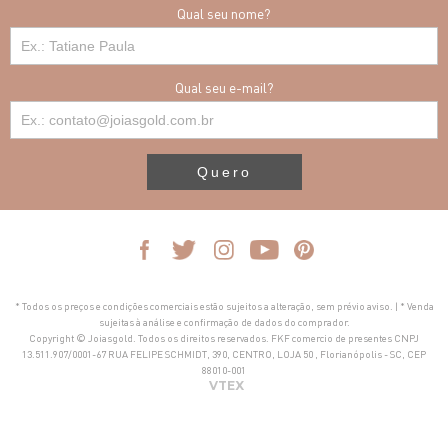
Qual seu nome?
Qual seu e-mail?
Quero
* Todos os preços e condições comerciais estão sujeitos a alteração, sem prévio aviso. | * Venda
sujeitas à análise e confirmação de dados do comprador.
Copyright © Joiasgold. Todos os direitos reservados. FKF comercio de presentes CNPJ
13.511.907/0001-67 RUA FELIPE SCHMIDT, 390, CENTRO, LOJA 50 , Florianópolis - SC, CEP
88010-001
VTEX