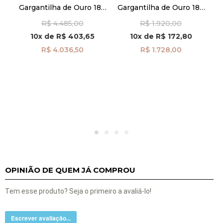
Gargantilha de Ouro 18k
Gargantilha de Ouro 18k
E
Esmeralda Oval com
Quartzo Verde de 45cm
R$ 4.485,00
R$ 1.920,00
Diamantes 45cm
ga08434
ga08594
10x
de
R$ 403,65
10x
de
R$ 172,80
R$ 4.036,50
R$ 1.728,00
8k
OPINIÃO DE QUEM JÁ COMPROU
Tem esse produto? Seja o primeiro a avaliá-lo!
Escrever avaliação...