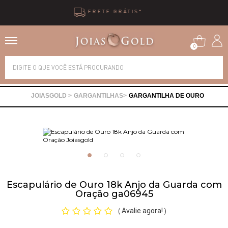
10X SEM JUROS
0
Alianças
GARGANTILHAS
GARGANTILHA DE OURO
Anéis
Brincos
Correntes
Escapulário de Ouro 18k Anjo da Guarda com
Oração ga06945
Gargantilhas
Avalie agora!
(
)
Pingentes