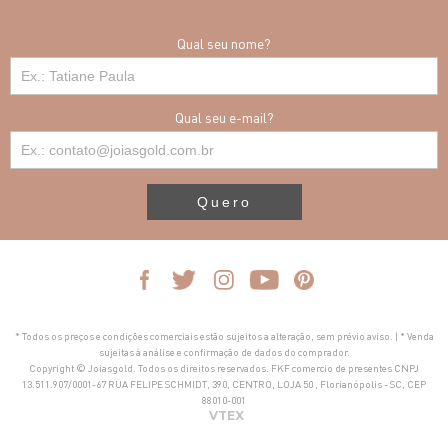
Qual seu nome?
Qual seu e-mail?
Quero
* Todos os preços e condições comerciais estão sujeitos a alteração, sem prévio aviso. | * Venda
sujeitas à análise e confirmação de dados do comprador.
Copyright © Joiasgold. Todos os direitos reservados. FKF comercio de presentes CNPJ
13.511.907/0001-67 RUA FELIPE SCHMIDT, 390, CENTRO, LOJA 50 , Florianópolis - SC, CEP
88010-001
VTEX