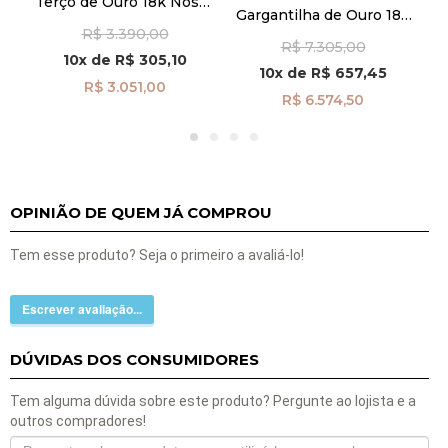
8k
Terço de Ouro 18k Nossa
Gargantilha de Ouro 18k
de
Senhora das Graças de
Esmeralda e Corações
T
R$ 3.390,00
45cm ga08595
R$ 7.305,00
Lisos de 45cm ga08433
4
10x
de
R$ 305,10
10x
de
R$ 657,45
R$ 3.051,00
R$ 6.574,50
OPINIÃO DE QUEM JÁ COMPROU
Tem esse produto? Seja o primeiro a avaliá-lo!
Escrever avaliação...
DÚVIDAS DOS CONSUMIDORES
Tem alguma dúvida sobre este produto? Pergunte ao lojista e a
outros compradores!