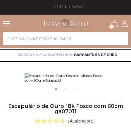
FRETE GRÁTIS*
0
Alianças
GARGANTILHAS
GARGANTILHA DE OURO
Anéis
Brincos
Correntes
Escapulário de Ouro 18k Fosco com 60cm
ga07011
Gargantilhas
Avalie agora!
(
)
Pingentes