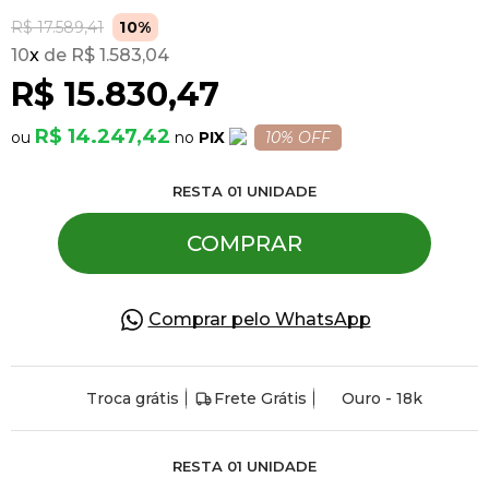
R$ 17.589,41
10%
10
x
R$ 1.583,04
Pulseiras
R$ 15.830,47
Piercing
R$ 14.247,42
PIX
10% OFF
RESTA
01
UNIDADE
Pedras Preciosas
COMPRAR
Presente
Comprar pelo WhatsApp
OFERTAS
Troca grátis
Frete Grátis
Ouro - 18k
RESTA
01
UNIDADE