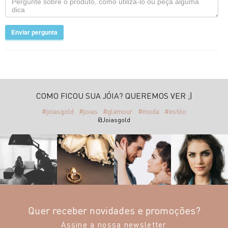
Enviar pergunta
COMO FICOU SUA JÓIA? QUEREMOS VER ;)
#joiasgold
#joias
#glamour
#moda
#estilo
@Joiasgold
Quer receber novidades e promoções?
Assine a nossa newsletter