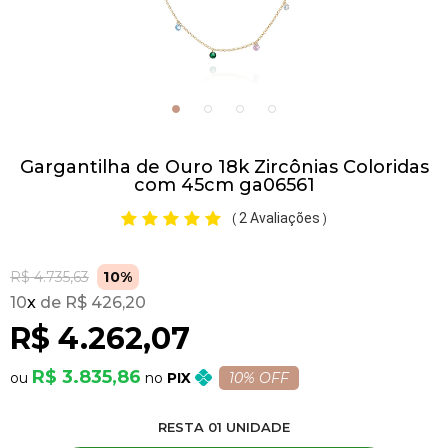
Pulseiras
Piercing
Gargantilha de Ouro 18k Zircônias Coloridas
Pedras Preciosas
com 45cm ga06561
2 Avaliações
(
)
Presente
R$ 4.735,63
10%
OFERTAS
10
x
R$ 426,20
R$ 4.262,07
R$ 3.835,86
PIX
10% OFF
RESTA
01
UNIDADE