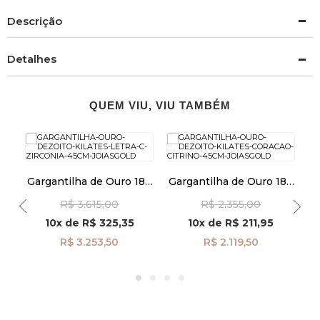
Descrição
Detalhes
QUEM VIU, VIU TAMBÉM
8k
Gargantilha de Ouro 18k
Gargantilha de Ouro 18k
G
e
Letra C com Zircônia de
Coração Citrino de 45cm
B
R$ 3.615,00
R$ 2.355,00
45cm ga08518
ga08429
D
10x
de
R$ 325,35
10x
de
R$ 211,95
R$ 3.253,50
R$ 2.119,50