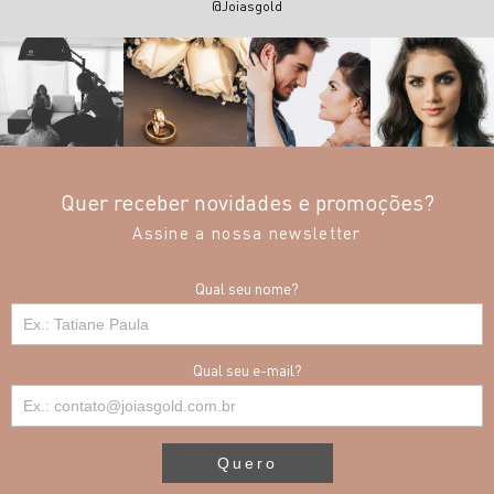
@Joiasgold
Quer receber novidades e promoções?
Assine a nossa newsletter
Qual seu nome?
Qual seu e-mail?
Quero