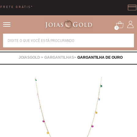
10X SEM JUROS
0
Alianças
GARGANTILHAS
GARGANTILHA DE OURO
Anéis
Brincos
Correntes
Gargantilhas
Pingentes