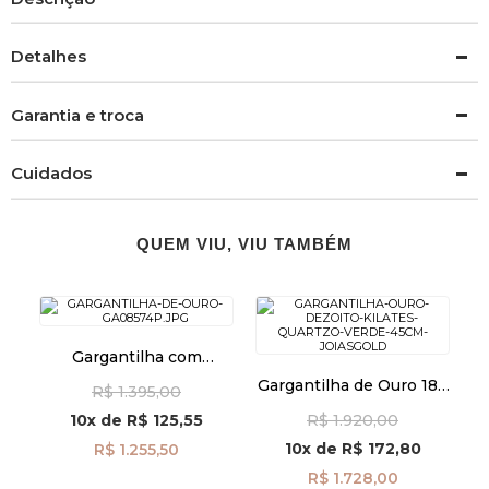
Detalhes
Garantia e troca
Cuidados
QUEM VIU, VIU TAMBÉM
Gargantilha com
Espinélios de 40cm com
Gargantilha de Ouro 18k
R$ 1.395,00
Fecho de Ouro 18k
Quartzo Verde de 45cm
ga08574
10x
de
R$ 125,55
R$ 1.920,00
ga08434
10x
de
R$ 172,80
R$ 1.255,50
R$ 1.728,00