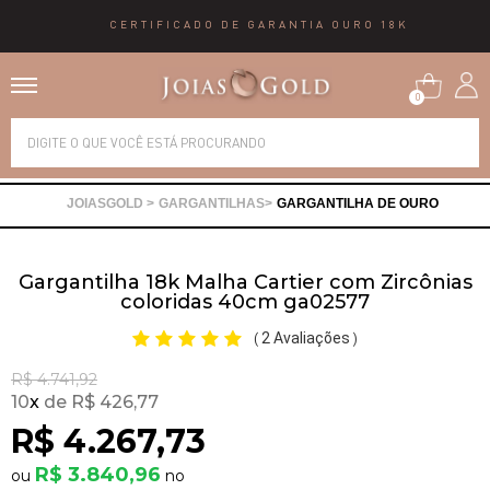
CERTIFICADO DE GARANTIA OURO 18K
0
Alianças
GARGANTILHAS
GARGANTILHA DE OURO
Anéis
Gargantilha 18k Malha Cartier com Zircônias
Brincos
coloridas 40cm ga02577
2 Avaliações
(
)
Correntes
R$ 4.741,92
10
x
R$ 426,77
Gargantilhas
R$ 4.267,73
R$ 3.840,96
Pingentes