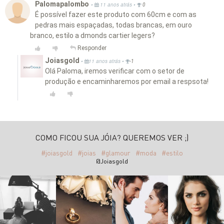
Palomapalombo
•
•
11 anos atrás
0
É possível fazer este produto com 60cm e com as
pedras mais espaçadas, todas brancas, em ouro
branco, estilo a dmonds cartier legers?
Responder
Joiasgold
•
•
11 anos atrás
-1
Olá Paloma, iremos verificar com o setor de
produção e encaminharemos por email a respsota!
COMO FICOU SUA JÓIA? QUEREMOS VER ;)
#joiasgold
#joias
#glamour
#moda
#estilo
@Joiasgold