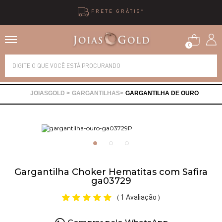
10X SEM JUROS
0
Alianças
GARGANTILHAS
GARGANTILHA DE OURO
Anéis
Brincos
Correntes
Gargantilha Choker Hematitas com Safira
ga03729
Gargantilhas
1 Avaliação
(
)
Pingentes