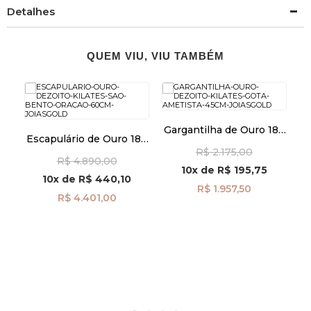
Detalhes
QUEM VIU, VIU TAMBÉM
Gargantilha de Ouro 18k
om
Escapulário de Ouro 18k
E
Gota Ametista de 45cm
São Bento com Oração
R$ 2.175,00
ga08430
R$ 4.890,00
60cm ga08554
10x
de
R$ 195,75
10x
de
R$ 440,10
R$ 1.957,50
R$ 4.401,00