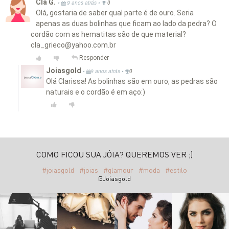
Cla G.
•
•
9 anos atrás
0
Olá, gostaria de saber qual parte é de ouro. Seria
apenas as duas bolinhas que ficam ao lado da pedra? O
cordão com as hematitas são de que material?
cla_grieco@yahoo.com.br
Responder
Joiasgold
•
•
9 anos atrás
0
Olá Clarissa! As bolinhas são em ouro, as pedras são
naturais e o cordão é em aço:)
COMO FICOU SUA JÓIA? QUEREMOS VER ;)
#joiasgold
#joias
#glamour
#moda
#estilo
@Joiasgold