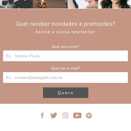
Quer receber novidades e promoções?
Assine a nossa newsletter
Qual seu nome?
Qual seu e-mail?
Quero