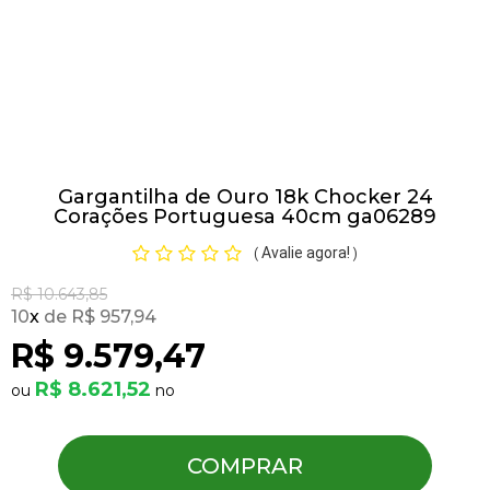
Pulseiras
Piercing
Gargantilha de Ouro 18k Chocker 24
Pedras Preciosas
Corações Portuguesa 40cm ga06289
Avalie agora!
(
)
Presente
R$ 10.643,85
10
x
R$ 957,94
OFERTAS
R$ 9.579,47
R$ 8.621,52
COMPRAR