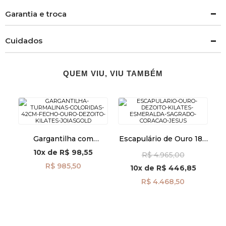
Garantia e troca
Cuidados
QUEM VIU, VIU TAMBÉM
Gargantilha com
Escapulário de Ouro 18k
Turmalinas Coloridas de
Esmeralda e Sagrado
10x
de
R$ 98,55
R$ 4.965,00
42cm e Fecho de Ouro
Coração de Jesus
18k ga07663
ga08436
R$ 985,50
10x
de
R$ 446,85
R$ 4.468,50