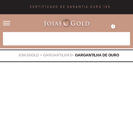
CERTIFICADO DE GARANTIA OURO 18K
0
Alianças
GARGANTILHAS
GARGANTILHA DE OURO
Anéis
Brincos
Correntes
Gargantilhas
Pingentes