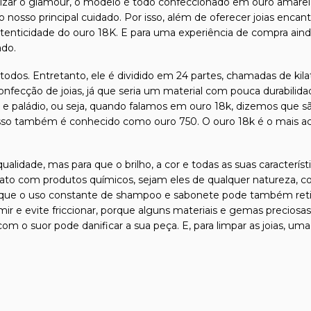
inalizar o glamour, o modelo é todo confeccionado em ouro ama
o nosso principal cuidado. Por isso, além de oferecer joias encan
autenticidade do ouro 18K. E para uma experiência de compra ain
ado.
odos. Entretanto, ele é dividido em 24 partes, chamadas de kilat
confecção de joias, já que seria um material com pouca durabilida
l e paládio, ou seja, quando falamos em ouro 18k, dizemos que s
isso também é conhecido como ouro 750. O ouro 18k é o mais ace
qualidade, mas para que o brilho, a cor e todas as suas caracterí
tato com produtos químicos, sejam eles de qualquer natureza, com
que o uso constante de shampoo e sabonete pode também retirar 
ormir e evite friccionar, porque alguns materiais e gemas precio
m o suor pode danificar a sua peça. E, para limpar as joias, uma