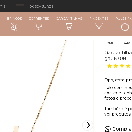
TIS*
10X SEM JUROS
BRINCOS
CORRENTES
GARGANTILHAS
PINGENTES
PULSEIRA
GARG
Gargantilh
ga06308
Compra