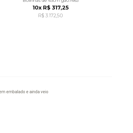
Bolinhas de 45cm ga07463
10x R$ 317,25
R$ 3.172,50
 bem embalado e ainda veio