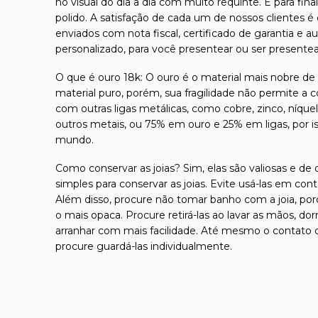
no visual do dia a dia com muito requinte. E para f
polido. A satisfação de cada um de nossos clientes é 
enviados com nota fiscal, certificado de garantia e 
personalizado, para você presentear ou ser presente
O que é ouro 18k: O ouro é o material mais nobre de t
material puro, porém, sua fragilidade não permite a 
com outras ligas metálicas, como cobre, zinco, níque
outros metais, ou 75% em ouro e 25% em ligas, por 
mundo.
Como conservar as joias? Sim, elas são valiosas e de 
simples para conservar as joias. Evite usá-las em con
Além disso, procure não tomar banho com a joia, por
o mais opaca. Procure retirá-las ao lavar as mãos, d
arranhar com mais facilidade. Até mesmo o contato co
procure guardá-las individualmente.