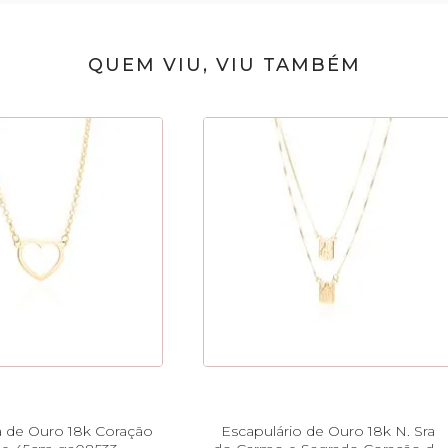
QUEM VIU, VIU TAMBÉM
a de Ouro 18k Coração
Escapulário de Ouro 18k N. Sra