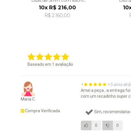
Lisas de 3mm com 45cm
Liso 
ga08597
10x R$ 216,00
10
R$ 2.160,00
Baseado em
1
avaliação
•
•
5 anos atrá
Amei a peça , a entrega fo
com um recadinho super c
Maria C.
Compra Verificada
Sim, recomendaria 
0
0