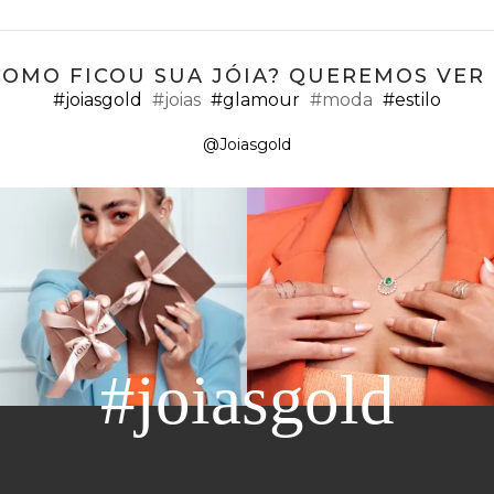
COMO FICOU SUA JÓIA? QUEREMOS VER ;
#joiasgold
#joias
#glamour
#moda
#estilo
@Joiasgold
#joiasgold