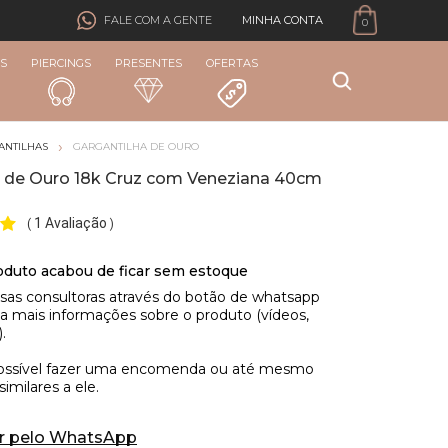
MINHA CONTA
FALE COM A GENTE
0
S
PIERCINGS
PRESENTES
OFERTAS
ANTILHAS
GARGANTILHA DE OURO
a de Ouro 18k Cruz com Veneziana 40cm
1 Avaliação
(
)
r pelo WhatsApp