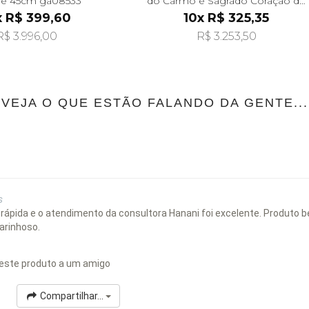
de 45cm ga08533
do Carmo e Sagrado Coração de
70cm ga06295
x R$ 399,60
10x R$ 325,35
R$ 3.996,00
R$ 3.253,50
VEJA O QUE ESTÃO FALANDO DA GENTE...
s
i rápida e o atendimento da consultora Hanani foi excelente. Produto
arinhoso.
este produto a um amigo
Compartilhar...