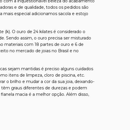
relo com a inquestionável beleza do acabamento
tadoras e de qualidade, todos os pedidos são
da mais especial adicionamos sacola e estojo
e (k). O ouro de 24 kilates é considerado o
de. Sendo assim, o ouro precisa ser misturado
ão materiais com 18 partes de ouro e 6 de
ito no mercado de joias no Brasil e no
sticas sejam mantidas é preciso alguns cuidados
o itens de limpeza, cloro de piscina, etc.
o brilho e mudar a cor da sua joia, deixando-
sas têm graus diferentes de durezas e podem
 flanela macia é a melhor opção. Além disso,