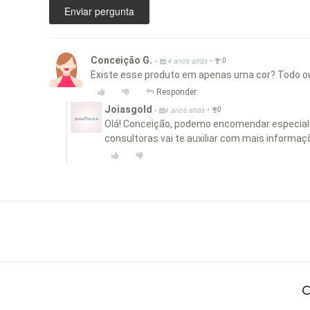
Enviar pergunta
Conceição G.
•
•
4 anos atrás
0
Existe esse produto em apenas uma cor? Todo ou
Responder
Joiasgold
•
•
4 anos atrás
0
Olá! Conceição, podemo encomendar especialm
consultoras vai te auxiliar com mais informa