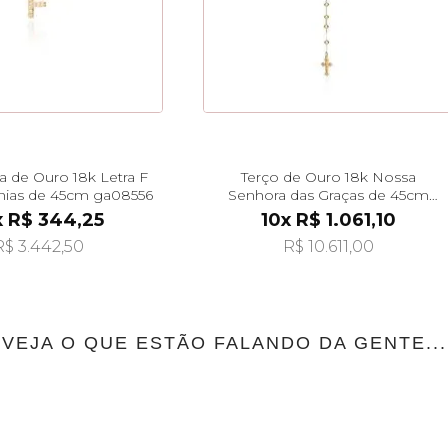
a de Ouro 18k Letra F
Terço de Ouro 18k Nossa
nias de 45cm ga08556
Senhora das Graças de 45cm
ga08621
x R$ 344,25
10x R$ 1.061,10
R$ 3.442,50
R$ 10.611,00
VEJA O QUE ESTÃO FALANDO DA GENTE...