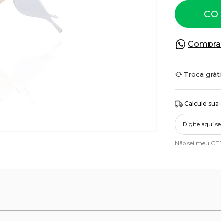
CO
Compra
Troca grát
Calcule sua
Não sei meu CE