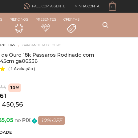
MINHA CONTA
FALE COM A GENTE
0
S
PIERCINGS
PRESENTES
OFERTAS
ANTILHAS
GARGANTILHA DE OURO
a de Ouro 18k Passaros Rodinado com
 45cm ga06336
1 Avaliação
(
)
23
10%
61
 450,56
55,05
PIX
10% OFF
DADE