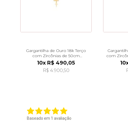
Gargantilha de Ouro 18k Terço
Gargantilh
com Zircônias de 50cm
com Zircô
ga07989
10x R$ 490,05
10
R$ 4.900,50
Baseado em
1
avaliação