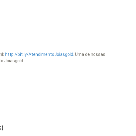
ink
http://bit.ly/AtendimentoJoiasgold.
Uma de nossas
to Joiasgold
)