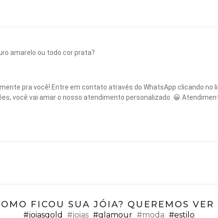
ro amarelo ou todo cor prata?
ente pra você! Entre em contato através do WhatsApp clicando no l
ções, você vai amar o nosso atendimento personalizado. 😀 Atendimen
COMO FICOU SUA JÓIA? QUEREMOS VER ;
#joiasgold
#joias
#glamour
#moda
#estilo