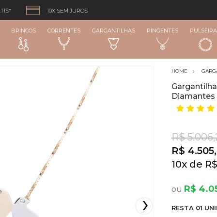
TIS*
10X SEM JUROS
BRINCOS
CORRENTES
GARGANTILHAS
PINGENTES
PULSEIRA
GARG
Gargantilh
Diamantes
R$ 5.006,
R$ 4.505,
10
x
R$
R$ 4.0
RESTA
01
UNI