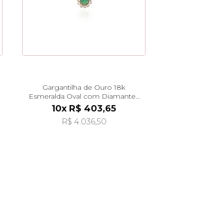
Gargantilha de Ouro 18k
Esmeralda Oval com Diamantes
45cm ga08594
10x R$ 403,65
R$ 4.036,50