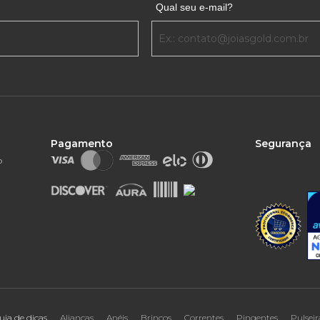
Qual seu e-mail?
Pagamento
Segurança
o
uia de dicas
Alianças
Anéis
Brincos
Correntes
Pingentes
Pulseir