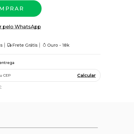
MPRAR
r pelo WhatsApp
is
Frete Grátis
Ouro - 18k
 entrega
Calcular
P