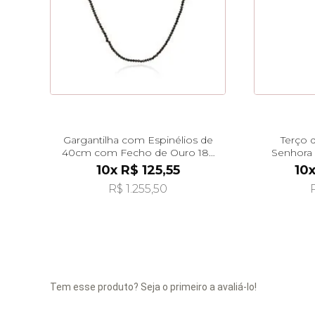
Gargantilha com Espinélios de
Terço 
40cm com Fecho de Ouro 18k
Senhora 
ga08574
10x R$ 125,55
10x
R$ 1.255,50
Tem esse produto? Seja o primeiro a avaliá-lo!