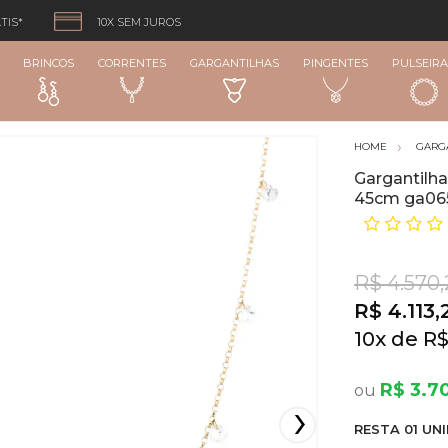
TIS*
10X SEM JUROS
BRINCOS
CORRENTES
GARGANTILHAS
PINGENTES
PULSEIRA
GARG
Gargantilha
45cm ga06
R$ 4.570
R$ 4.113,
10
x
R$
R$ 3.7
RESTA
01
UNI