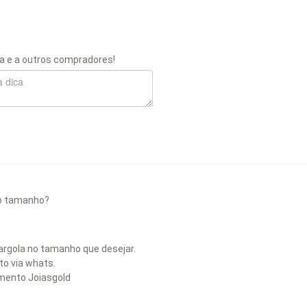
a e a outros compradores!
 o tamanho?
argola no tamanho que desejar.
o via whats.
mento Joiasgold