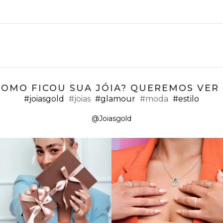
COMO FICOU SUA JÓIA? QUEREMOS VER ;
#joiasgold
#joias
#glamour
#moda
#estilo
@Joiasgold