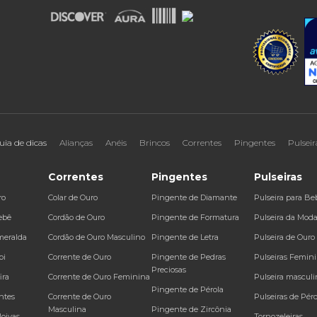
uia de dicas
Alianças
Anéis
Brincos
Correntes
Pingentes
Pulseir
Correntes
Pingentes
Pulseiras
ro
Colar de Ouro
Pingente de Diamante
Pulseira para Be
ebê
Cordão de Ouro
Pingente de Formatura
Pulseira da Mod
meralda
Cordão de Ouro Masculino
Pingente de Letra
Pulseira de Ouro
bi
Corrente de Ouro
Pingente de Pedras
Pulseiras Femin
Preciosas
ira
Corrente de Ouro Feminina
Pulseira masculi
Pingente de Pérola
ntes
Corrente de Ouro
Pulseiras de Péro
Masculina
Pingente de Zircônia
Noivas
Tornozeleiras