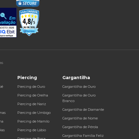
as
Piercing
Gargantilha
bê
Piercing de Ouro
Gargantilha de Ouro
a
Piercing de Orelha
Gargantilha de Ouro
Branco
Piercing de Nariz
Gargantilha de Diamante
inas
Piercing de Umbigo
Gargantilha de Nome
na
Piercing de Mamilo
Gargantilha de Pérola
las
Piercing de Lábio
Gargantilha Família Feliz
Piercing de Boca