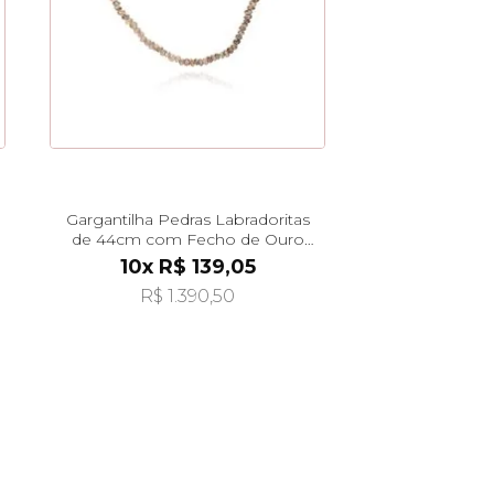
Gargantilha Pedras Labradoritas
de 44cm com Fecho de Ouro
18k ga08578
10x R$ 139,05
R$ 1.390,50