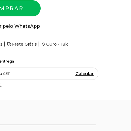
MPRAR
r pelo WhatsApp
is
Frete Grátis
Ouro - 18k
 entrega
Calcular
P