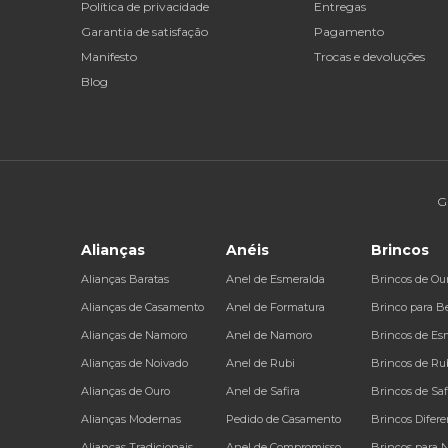
Política de privacidade
Entregas
Garantia de satisfação
Pagamento
Manifesto
Trocas e devoluções
Blog
G
Alianças
Anéis
Brincos
Alianças Baratas
Anel de Esmeralda
Brincos de Ou
Alianças de Casamento
Anel de Formatura
Brinco para B
Alianças de Namoro
Anel de Namoro
Brincos de Es
Alianças de Noivado
Anel de Rubi
Brincos de Ru
Alianças de Ouro
Anel de Safira
Brincos de Saf
Alianças Modernas
Pedido de Casamento
Brincos Difere
Alianças Tradicionais
Anel de Compromisso
Brincos para 