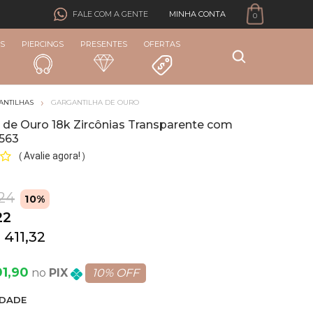
MINHA CONTA
FALE COM A GENTE
0
S
PIERCINGS
PRESENTES
OFERTAS
ANTILHAS
GARGANTILHA DE OURO
 de Ouro 18k Zircônias Transparente com
563
Avalie agora!
(
)
,24
10%
22
 411,32
01,90
PIX
10% OFF
DADE