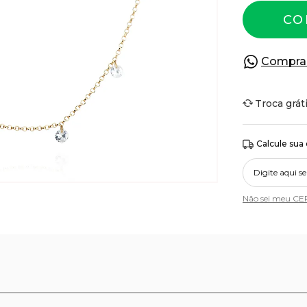
CO
Compra
Troca grát
Calcule sua
Não sei meu CE