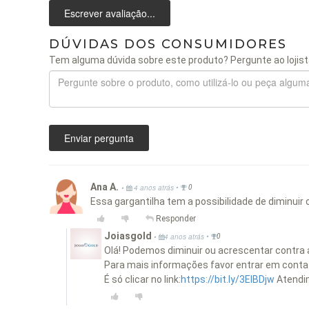
Escrever avaliação...
DÚVIDAS DOS CONSUMIDORES
Tem alguma dúvida sobre este produto? Pergunte ao lojist
Enviar pergunta
Ana A.
•
•
4 anos atrás
0
Essa gargantilha tem a possibilidade de diminuir
Responder
Joiasgold
•
•
4 anos atrás
0
Olá! Podemos diminuir ou acrescentar contra 
Para mais informações favor entrar em contat
É só clicar no link:
https://bit.ly/3EIBDjw
Atendi