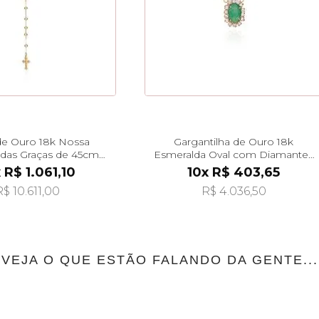
de Ouro 18k Nossa
Gargantilha de Ouro 18k
das Graças de 45cm
Esmeralda Oval com Diamantes
ga08621
45cm ga08594
 R$ 1.061,10
10x R$ 403,65
R$ 10.611,00
R$ 4.036,50
VEJA O QUE ESTÃO FALANDO DA GENTE...