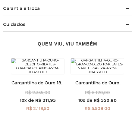
Garantia e troca
Cuidados
QUEM VIU, VIU TAMBÉM
Gargantilha de Ouro 18k
Gargantilha de Ouro
Coração Citrino de 45cm
Branco 18k Navete Safira
R$ 2.355,00
R$ 6.120,00
ga08429
de 45cm ga07876
10x
de
R$ 211,95
10x
de
R$ 550,80
R$ 2.119,50
R$ 5.508,00