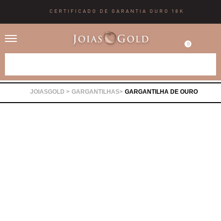
CERTIFICADO DE GARANTIA OURO 18K
0
Alianças
GARGANTILHAS
GARGANTILHA DE OURO
Anéis
Brincos
Correntes
Gargantilhas
Pingentes