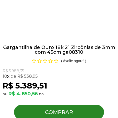
Pulseiras
Piercing
Gargantilha de Ouro 18k 21 Zircônias de 3mm
Pedras Preciosas
com 45cm ga08310
Avalie agora!
(
)
Presente
R$ 5.988,35
10
x
R$ 538,95
OFERTAS
R$ 5.389,51
R$ 4.850,56
COMPRAR