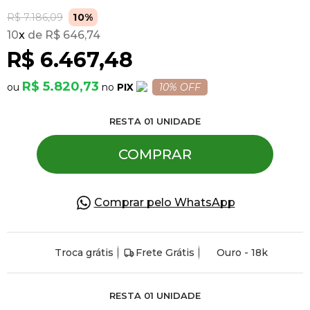
R$ 7.186,09
10%
10
x
R$ 646,74
Pulseiras
R$ 6.467,48
Piercing
R$ 5.820,73
PIX
10% OFF
RESTA
01
UNIDADE
Pedras Preciosas
COMPRAR
Presente
Comprar pelo WhatsApp
OFERTAS
Troca grátis
Frete Grátis
Ouro - 18k
RESTA
01
UNIDADE