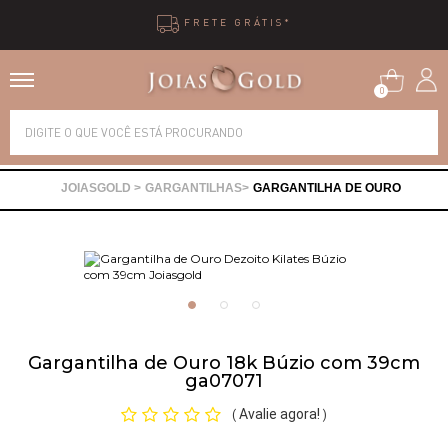
10X SEM JUROS
0
Alianças
GARGANTILHAS
GARGANTILHA DE OURO
Anéis
Brincos
Correntes
Gargantilha de Ouro 18k Búzio com 39cm
ga07071
Gargantilhas
Avalie agora!
(
)
Pingentes