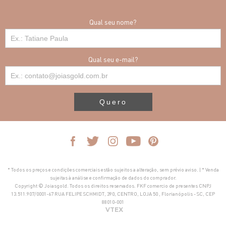
Qual seu nome?
Qual seu e-mail?
Quero
* Todos os preços e condições comerciais estão sujeitos a alteração, sem prévio aviso. | * Venda
sujeitas à análise e confirmação de dados do comprador.
Copyright © Joiasgold. Todos os direitos reservados. FKF comercio de presentes CNPJ
13.511.907/0001-67 RUA FELIPE SCHMIDT, 390, CENTRO, LOJA 50 , Florianópolis - SC, CEP
88010-001
VTEX