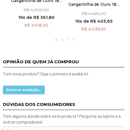
Gargantilha de Ouro 18k
G
Gargantilha de Ouro 18k
Letra G com Zircônia de
a
Esmeralda Oval com
R$ 4.020,00
45cm ga08557
R$ 4.485,00
cm
Diamantes 45cm
10x
de
R$ 361,80
ga08594
10x
de
R$ 403,65
R$ 3.618,00
R$ 4.036,50
OPINIÃO DE QUEM JÁ COMPROU
Tem esse produto? Seja o primeiro a avaliá-lo!
Escrever avaliação...
DÚVIDAS DOS CONSUMIDORES
Tem alguma dúvida sobre este produto? Pergunte ao lojista e a
outros compradores!