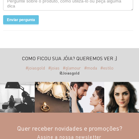
Enviar pergunta
COMO FICOU SUA JÓIA? QUEREMOS VER ;)
#joiasgold
#joias
#glamour
#moda
#estilo
@Joiasgold
Quer receber novidades e promoções?
Assine a nossa newsletter