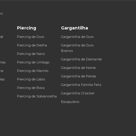
as
Piercing
Gargantilha
bê
Piercing de Ouro
Gargantilha de Ouro
a
Piercing de Orelha
Gargantilha de Ouro
Branco
Piercing de Nariz
Gargantilha de Diamante
inas
Piercing de Umbigo
Gargantilha de Nome
na
Piercing de Mamilo
Gargantilha de Pérola
las
Piercing de Lábio
Gargantilha Família Feliz
Piercing de Boca
Gargantilha Chocker
Piercing de Sobrancelha
Escapulário