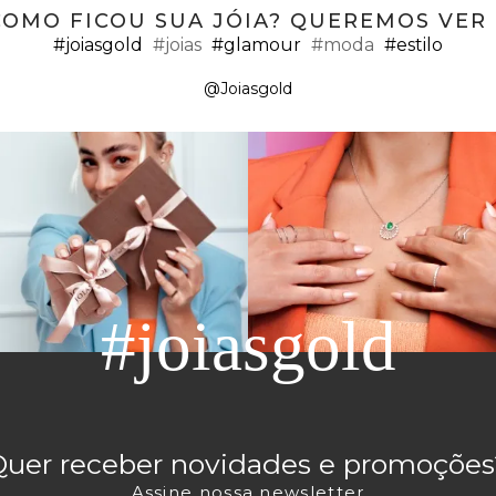
COMO FICOU SUA JÓIA? QUEREMOS VER ;
#joiasgold
#joias
#glamour
#moda
#estilo
@Joiasgold
#joiasgold
Quer receber novidades e promoções
Assine nossa newsletter