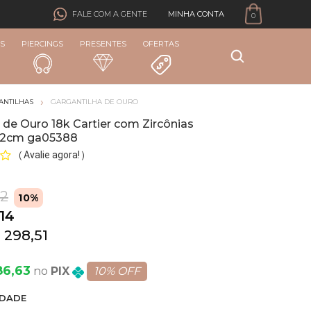
MINHA CONTA
FALE COM A GENTE
0
S
PIERCINGS
PRESENTES
OFERTAS
ANTILHAS
GARGANTILHA DE OURO
 de Ouro 18k Cartier com Zircônias
42cm ga05388
Avalie agora!
(
)
82
10%
,14
 298,51
86,63
PIX
10% OFF
DADE