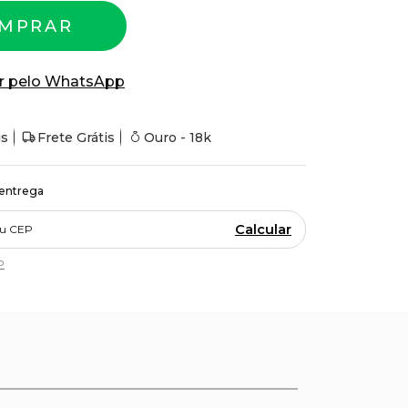
MPRAR
r pelo WhatsApp
is
Frete Grátis
Ouro - 18k
 entrega
Calcular
P