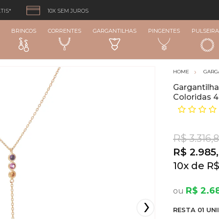
TIS*
10X SEM JUROS
BRINCOS
CORRENTES
GARGANTILHAS
PINGENTES
PULSEIRA
GARG
Gargantilha
Coloridas 
R$ 3.316,
R$ 2.985
10
x
R$
R$ 2.6
RESTA
01
UNI