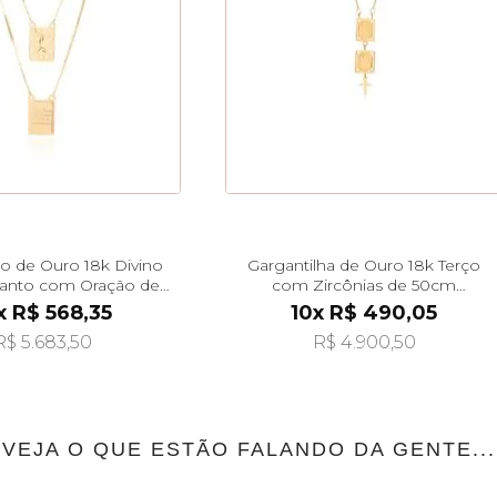
io de Ouro 18k Divino
Gargantilha de Ouro 18k Terço
 Santo com Oração de
com Zircônias de 50cm
0cm ga08535
ga07989
x R$ 568,35
10x R$ 490,05
R$ 5.683,50
R$ 4.900,50
VEJA O QUE ESTÃO FALANDO DA GENTE...