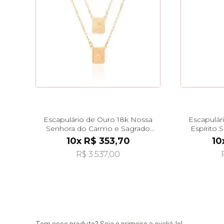
Escapulário de Ouro 18k Nossa
Escapulár
Senhora do Carmo e Sagrado
Espírito
Coração ga07330
6
10x R$ 353,70
10
R$ 3.537,00
Tem esse produto? Seja o primeiro a avaliá-lo!