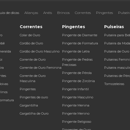
uia de dicas
Alianças
Anéis
Brincos
Correntes
Pingentes
Pulseir
Correntes
Pingentes
Pulseiras
ro
Colar de Ouro
Pingente de Diamante
Pulseira para Be
ebê
Cordão de Ouro
Pingente de Formatura
Pulseira da Mod
meralda
Cordão de Ouro Masculino
Pingente de Letra
Pulseira de Ouro
bi
Corrente de Ouro
Pingente de Pedras
Pulseiras Femin
Preciosas
ira
Corrente de Ouro Feminina
Pulseira masculi
Pingente de Pérola
ntes
Corrente de Ouro
Pulseiras de Péro
Masculina
Pingente de Zircônia
Noivas
Tornozeleiras
Pingentes
Pingente Infantil
linos
Pingentes de ouro
Pingente Masculino
Formatura
Gargantilha
Pingente Menina
Gargatilha de Ouro
Pingente Menino
Pingente Religioso
Pingentes de Ouro