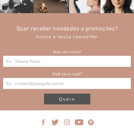
Quer receber novidades e promoções?
Assine a nossa newsletter
Qual seu nome?
Qual seu e-mail?
Quero