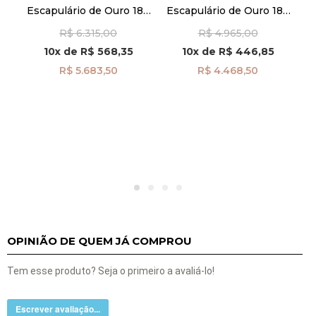
8k
G
Escapulário de Ouro 18k
Escapulário de Ouro 18k
nco
Ci
Divino Espírito Santo
Esmeralda e Sagrado
R$ 6.315,00
R$ 4.965,00
com Oração de 60cm
Coração de Jesus
ga08535
ga08436
10x
de
R$ 568,35
10x
de
R$ 446,85
R$ 5.683,50
R$ 4.468,50
OPINIÃO DE QUEM JÁ COMPROU
Tem esse produto? Seja o primeiro a avaliá-lo!
Escrever avaliação...