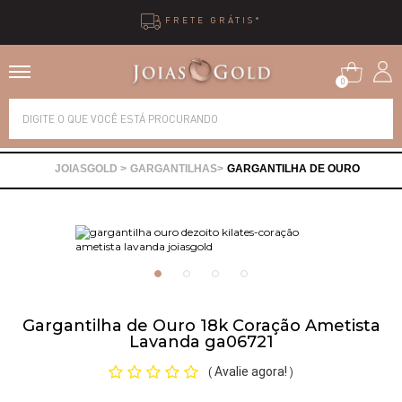
*
10X SEM JURO
0
Alianças
GARGANTILHAS
GARGANTILHA DE OURO
Anéis
Brincos
Correntes
Gargantilha de Ouro 18k Coração Ametista
Lavanda ga06721
Gargantilhas
Avalie agora!
(
)
Pingentes