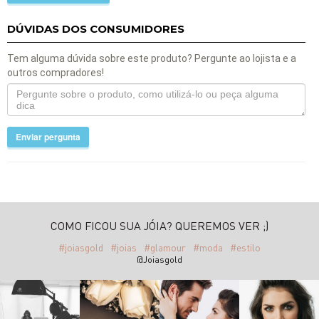
DÚVIDAS DOS CONSUMIDORES
Tem alguma dúvida sobre este produto? Pergunte ao lojista e a
outros compradores!
Enviar pergunta
COMO FICOU SUA JÓIA? QUEREMOS VER ;)
#joiasgold
#joias
#glamour
#moda
#estilo
@Joiasgold