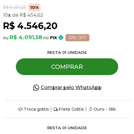
R$ 5.051,33
10%
10
x
R$ 454,62
Pulseiras
R$ 4.546,20
Piercing
R$ 4.091,58
PIX
10% OFF
RESTA
01
UNIDADE
Pedras Preciosas
COMPRAR
Presente
Comprar pelo WhatsApp
OFERTAS
Troca grátis
Frete Grátis
Ouro - 18k
RESTA
01
UNIDADE