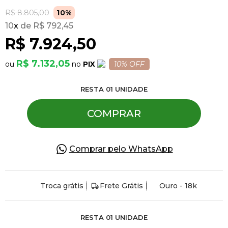
R$ 8.805,00
10%
10
x
R$ 792,45
Pulseiras
R$ 7.924,50
Piercing
R$ 7.132,05
PIX
10% OFF
RESTA
01
UNIDADE
Pedras Preciosas
COMPRAR
Presente
Comprar pelo WhatsApp
OFERTAS
Troca grátis
Frete Grátis
Ouro - 18k
RESTA
01
UNIDADE