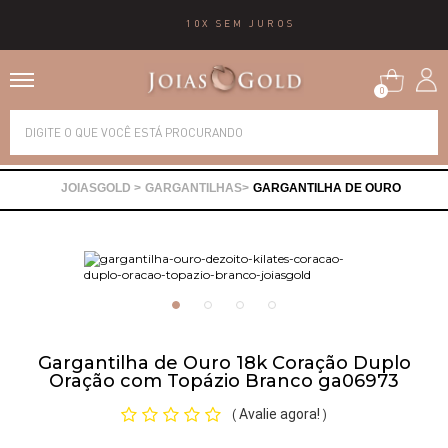
10X SEM JUROS
0
Alianças
GARGANTILHAS
GARGANTILHA DE OURO
Anéis
Brincos
Correntes
Gargantilha de Ouro 18k Coração Duplo
Oração com Topázio Branco ga06973
Gargantilhas
Avalie agora!
(
)
Pingentes