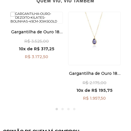
QUEM VIU, VIU TAMBÉM
8k
Gargantilha de Ouro 18k
Te
cm
Bolinhas de 45cm
S
R$ 3.525,00
ga07463
10x
de
R$ 317,25
R$ 3.172,50
Gargantilha de Ouro 18k
Gota Iolita de 45cm
R$ 2.175,00
ga08435
10x
de
R$ 195,75
R$ 1.957,50