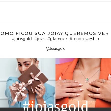
COMO FICOU SUA JÓIA? QUEREMOS VER ;
#joiasgold
#joias
#glamour
#moda
#estilo
@Joiasgold
#joiasgold