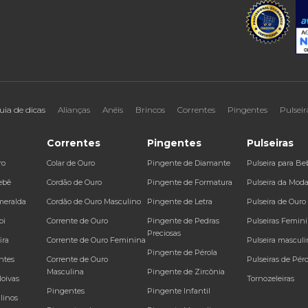
uia de dicas
Alianças
Anéis
Brincos
Correntes
Pingentes
Pulseir
Correntes
Pingentes
Pulseiras
ro
Colar de Ouro
Pingente de Diamante
Pulseira para Be
ebê
Cordão de Ouro
Pingente de Formatura
Pulseira da Mod
meralda
Cordão de Ouro Masculino
Pingente de Letra
Pulseira de Ouro
bi
Corrente de Ouro
Pingente de Pedras
Pulseiras Femin
Preciosas
ira
Corrente de Ouro Feminina
Pulseira masculi
Pingente de Pérola
ntes
Corrente de Ouro
Pulseiras de Péro
Masculina
Pingente de Zircônia
Noivas
Tornozeleiras
Pingentes
Pingente Infantil
linos