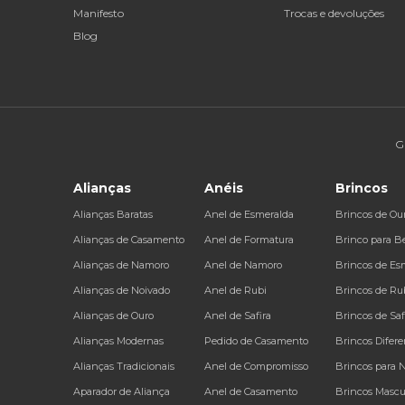
Manifesto
Trocas e devoluções
Blog
G
Alianças
Anéis
Brincos
Alianças Baratas
Anel de Esmeralda
Brincos de Ou
Alianças de Casamento
Anel de Formatura
Brinco para B
Alianças de Namoro
Anel de Namoro
Brincos de Es
Alianças de Noivado
Anel de Rubi
Brincos de Ru
Alianças de Ouro
Anel de Safira
Brincos de Saf
Alianças Modernas
Pedido de Casamento
Brincos Difere
Alianças Tradicionais
Anel de Compromisso
Brincos para 
Aparador de Aliança
Anel de Casamento
Brincos Mascu