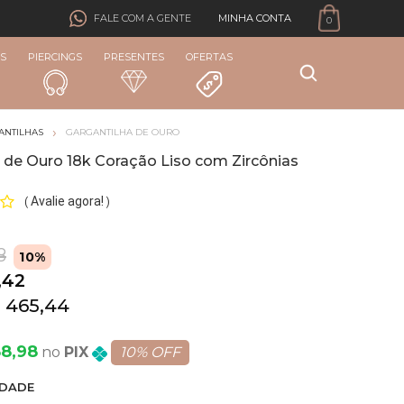
MINHA CONTA
FALE COM A GENTE
0
S
PIERCINGS
PRESENTES
OFERTAS
ANTILHAS
GARGANTILHA DE OURO
 de Ouro 18k Coração Liso com Zircônias
Avalie agora!
(
)
8
10%
,42
 465,44
88,98
PIX
10% OFF
DADE