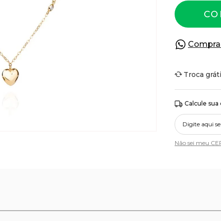
CO
Compra
Troca grát
Calcule sua
Não sei meu CE