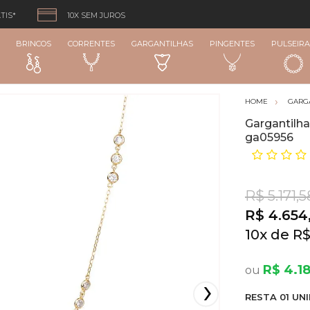
TIS*
10X SEM JUROS
BRINCOS
CORRENTES
GARGANTILHAS
PINGENTES
PULSEIRA
GARG
Gargantilha
ga05956
R$ 5.171,5
R$ 4.654
10
x
R$
R$ 4.1
RESTA
01
UNI