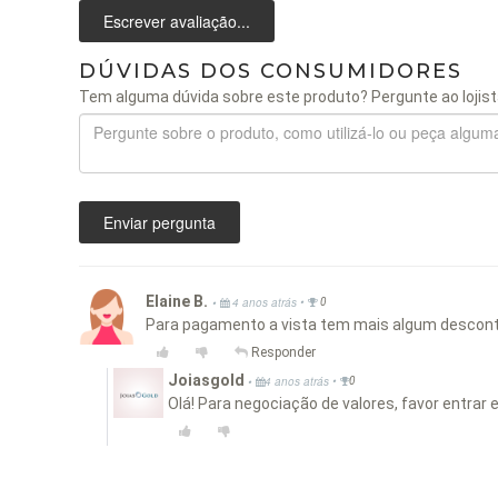
Escrever avaliação...
DÚVIDAS DOS CONSUMIDORES
Tem alguma dúvida sobre este produto? Pergunte ao lojist
Enviar pergunta
Elaine B.
•
•
4 anos atrás
0
Para pagamento a vista tem mais algum descont
Responder
Joiasgold
•
•
4 anos atrás
0
Olá! Para negociação de valores, favor entrar 