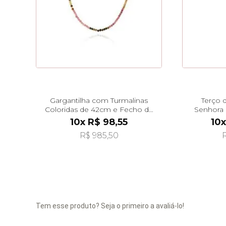
Gargantilha com Turmalinas
Terço 
Coloridas de 42cm e Fecho de
Senhora 
Ouro 18k ga07663
10x R$ 98,55
10x
R$ 985,50
R
Tem esse produto? Seja o primeiro a avaliá-lo!