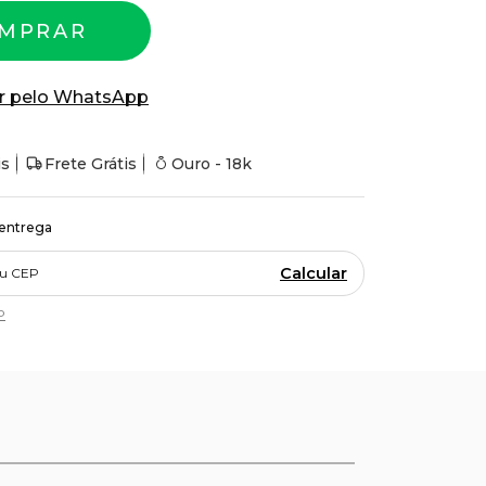
MPRAR
r pelo WhatsApp
is
Frete Grátis
Ouro - 18k
 entrega
Calcular
P