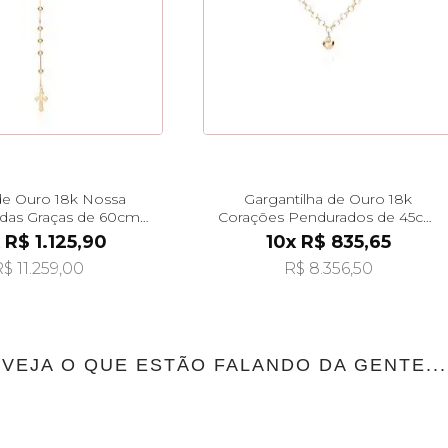
de Ouro 18k Nossa
Gargantilha de Ouro 18k
das Graças de 60cm
Corações Pendurados de 45cm
ga08622
ga06182
 R$ 1.125,90
10x R$ 835,65
$ 11.259,00
R$ 8.356,50
VEJA O QUE ESTÃO FALANDO DA GENTE...