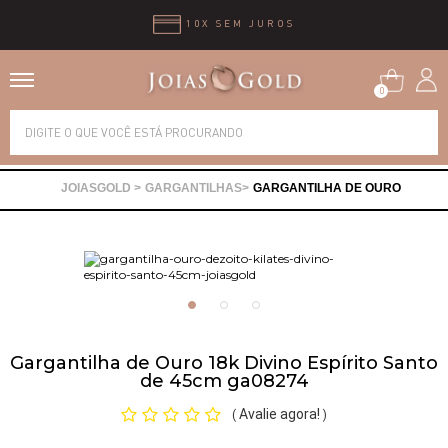
10X SEM JUROS
0
Alianças
GARGANTILHAS
GARGANTILHA DE OURO
Anéis
Brincos
Correntes
Gargantilha de Ouro 18k Divino Espírito Santo
de 45cm ga08274
Gargantilhas
Avalie agora!
(
)
Pingentes