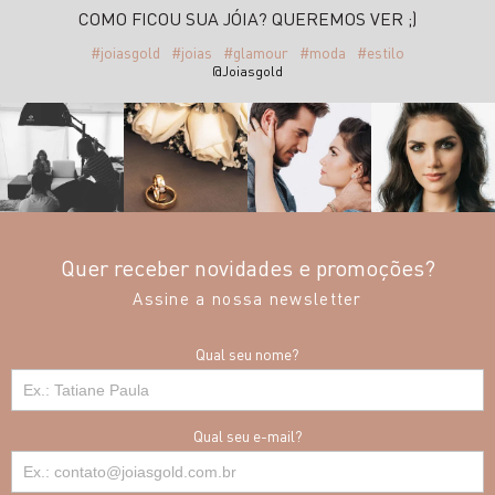
COMO FICOU SUA JÓIA? QUEREMOS VER ;)
#joiasgold
#joias
#glamour
#moda
#estilo
@Joiasgold
Quer receber novidades e promoções?
Assine a nossa newsletter
Qual seu nome?
Qual seu e-mail?