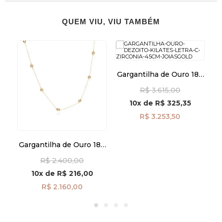
QUEM VIU, VIU TAMBÉM
Gargantilha de Ouro 18k
E
Letra C com Zircônia de
ira
R$ 3.615,00
45cm ga08518
10x
de
R$ 325,35
R$ 3.253,50
Gargantilha de Ouro 18k
Bolas Lisas de 3mm com
R$ 2.400,00
45cm ga08597
10x
de
R$ 216,00
R$ 2.160,00