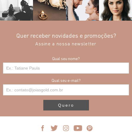
Quer receber novidades e promoções?
Assine a nossa newsletter
Qual seu nome?
Qual seu e-mail?
Quero