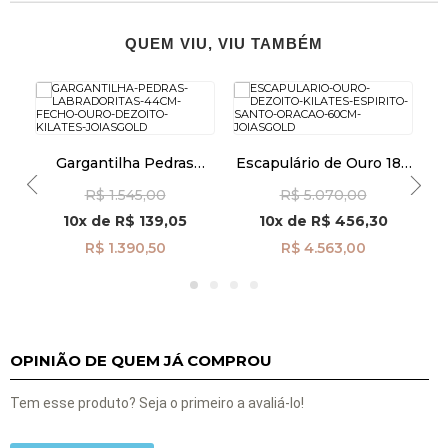
QUEM VIU, VIU TAMBÉM
G
8k
Gargantilha Pedras
Escapulário de Ouro 18k
cm
Labradoritas de 44cm
Espírito Santo com
R$ 1.545,00
R$ 5.070,00
com Fecho de Ouro 18k
Oração de 60cm
ga08578
ga08536
10x
de
R$ 139,05
10x
de
R$ 456,30
R$ 1.390,50
R$ 4.563,00
OPINIÃO DE QUEM JÁ COMPROU
Tem esse produto? Seja o primeiro a avaliá-lo!