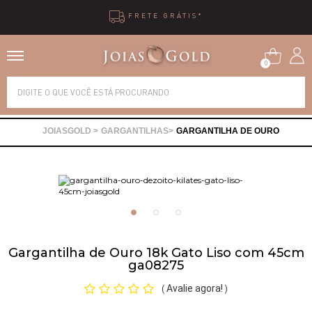
*
10X SEM JURO
0
Alianças
GARGANTILHAS
GARGANTILHA DE OURO
Anéis
Brincos
Correntes
Gargantilha de Ouro 18k Gato Liso com 45cm
ga08275
Gargantilhas
Avalie agora!
(
)
Pingentes