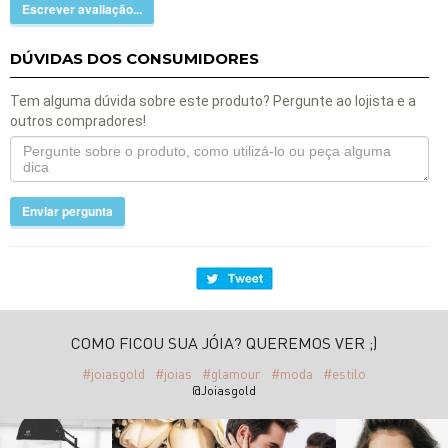
Escrever avaliação...
DÚVIDAS DOS CONSUMIDORES
Tem alguma dúvida sobre este produto? Pergunte ao lojista e a
outros compradores!
Enviar pergunta
COMO FICOU SUA JÓIA? QUEREMOS VER ;)
#joiasgold
#joias
#glamour
#moda
#estilo
@Joiasgold