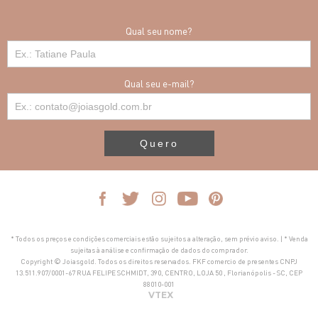
Qual seu nome?
Qual seu e-mail?
Quero
* Todos os preços e condições comerciais estão sujeitos a alteração, sem prévio aviso. | * Venda
sujeitas à análise e confirmação de dados do comprador.
Copyright © Joiasgold. Todos os direitos reservados. FKF comercio de presentes CNPJ
13.511.907/0001-67 RUA FELIPE SCHMIDT, 390, CENTRO, LOJA 50 , Florianópolis - SC, CEP
88010-001
VTEX