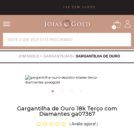
10X SEM JUROS
0
Alianças
GARGANTILHAS
GARGANTILHA DE OURO
Anéis
Brincos
Correntes
Gargantilha de Ouro 18k Terço com
Diamantes ga07367
Gargantilhas
Avalie agora!
(
)
Pingentes