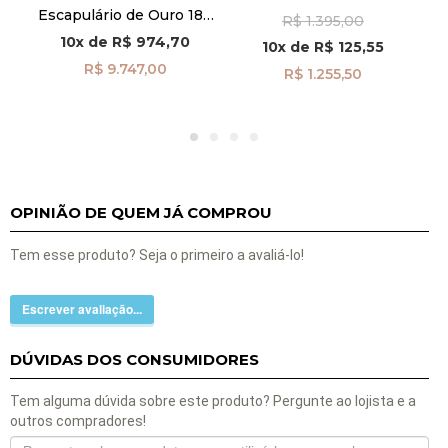
Espinélios de 40cm com
Ma
Escapulário de Ouro 18k
R$ 1.395,00
Fecho de Ouro 18k
a
Salmos 23:1 e 91:9 com
ga08574
10x
de
R$ 974,70
10x
de
R$ 125,55
cm
Diamantes 60cm
ga07413
R$ 9.747,00
R$ 1.255,50
OPINIÃO DE QUEM JÁ COMPROU
Tem esse produto? Seja o primeiro a avaliá-lo!
Escrever avaliação...
DÚVIDAS DOS CONSUMIDORES
Tem alguma dúvida sobre este produto? Pergunte ao lojista e a
outros compradores!