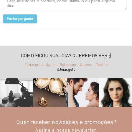
Enviar pergunta
COMO FICOU SUA JÓIA? QUEREMOS VER ;)
#joiasgold
#joias
#glamour
#moda
#estilo
@Joiasgold
Quer receber novidades e promoções?
Assine a nossa newsletter