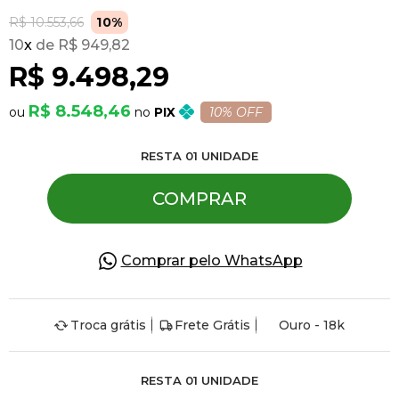
R$ 10.553,66
10%
10
x
R$ 949,82
Pulseiras
R$ 9.498,29
Piercing
R$ 8.548,46
PIX
10% OFF
RESTA
01
UNIDADE
Pedras Preciosas
COMPRAR
Presente
Comprar pelo WhatsApp
OFERTAS
Troca grátis
Frete Grátis
Ouro - 18k
RESTA
01
UNIDADE