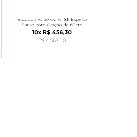
Escapulário de Ouro 18k Espírito
Santo com Oração de 60cm
ga08536
10x R$ 456,30
R$ 4.563,00