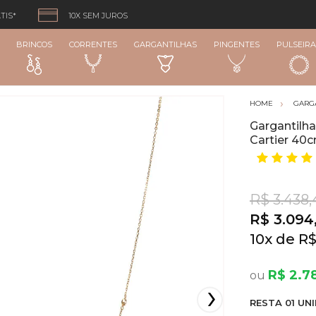
TIS*
10X SEM JUROS
BRINCOS
CORRENTES
GARGANTILHAS
PINGENTES
PULSEIRA
GARG
Gargantilha
Cartier 40
R$ 3.438,
R$ 3.094
10
x
R$
R$ 2.78
RESTA
01
UNI