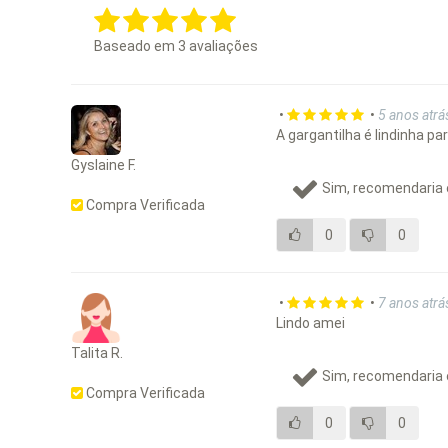
Baseado em
3
avaliações
•
•
5 anos atrá
A gargantilha é lindinha par
Gyslaine F.
Sim, recomendaria 
Compra Verificada
0
0
•
•
7 anos atrá
Lindo amei
Talita R.
Sim, recomendaria 
Compra Verificada
0
0