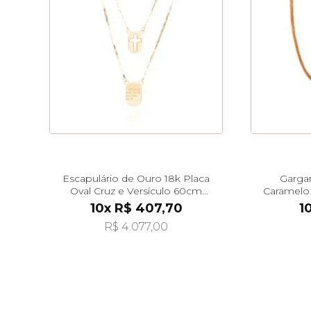
Escapulário de Ouro 18k Placa
Gargan
Oval Cruz e Versículo 60cm
Caramelo
ga08001
40c
10x R$ 407,70
1
R$ 4.077,00