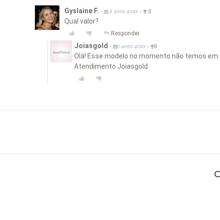
Gyslaine F.
•
•
6 anos atrás
0
Qual valor?
Responder
Joiasgold
•
•
6 anos atrás
0
Olá! Esse modelo no momento não temos em n
Atendimento Joiasgold