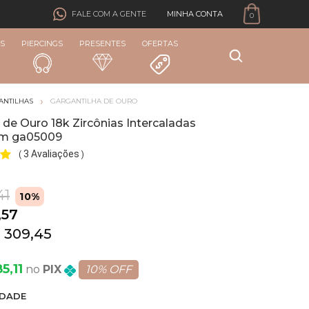
MINHA CONTA
FALE COM A GENTE
0
S
PIERCINGS
PRESENTES
OFERTAS
ANTILHAS
GARGANTILHA DE OURO
 de Ouro 18k Zircônias Intercaladas
cm ga05009
3 Avaliações
(
)
41
10%
,57
 309,45
5,11
PIX
10% OFF
DADE