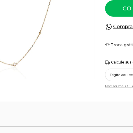
CO
Compra
Troca grát
Calcule sua
Não sei meu CE