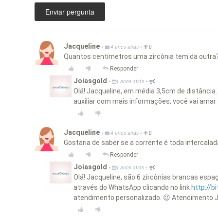
Enviar pergunta
Jacqueline
•
•
4 anos atrás
0
Quantos centímetros uma zircônia tem da outra
Responder
Joiasgold
•
•
4 anos atrás
0
Olá! Jacqueline, em média 3,5cm de distância
auxiliar com mais informações, você vai amar
Jacqueline
•
•
4 anos atrás
0
Gostaria de saber se a corrente é toda intercala
Responder
Joiasgold
•
•
4 anos atrás
0
Olá! Jacqueline, são 6 zircônias brancas esp
através do WhatsApp clicando no link
http://b
atendimento personalizado. 😉 Atendimento J