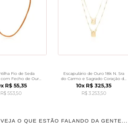
tilha Fio de Seda
Escapulário de Ouro 18k N. Sra
 com Fecho de Ouro
do Carmo e Sagrado Coração de
m 18K ga08559
70cm ga06295
0x R$ 55,35
10x R$ 325,35
R$ 553,50
R$ 3.253,50
VEJA O QUE ESTÃO FALANDO DA GENTE...