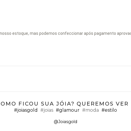
osso estoque, mas podemos confeccionar após pagamento aprovado. 
COMO FICOU SUA JÓIA? QUEREMOS VER ;
#joiasgold
#joias
#glamour
#moda
#estilo
@Joiasgold