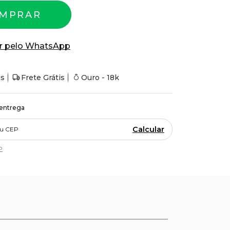
MPRAR
r pelo WhatsApp
is
Frete Grátis
Ouro - 18k
 entrega
Calcular
P