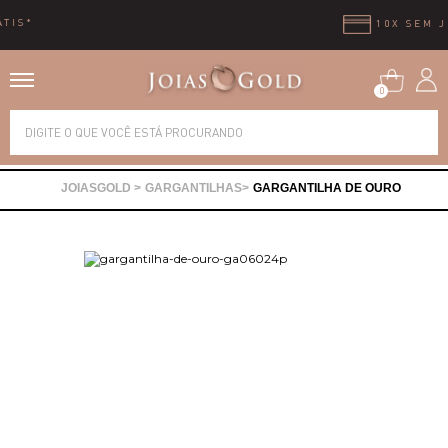
10X SEM JUROS
0
Alianças
GARGANTILHAS
GARGANTILHA DE OURO
Anéis
Brincos
Correntes
Gargantilhas
Pingentes