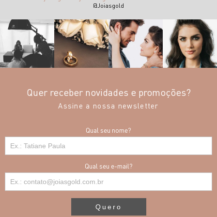
@Joiasgold
Quer receber novidades e promoções?
Assine a nossa newsletter
Qual seu nome?
Qual seu e-mail?
Quero