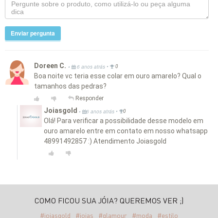
Enviar pergunta
Doreen C.
•
•
6 anos atrás
0
Boa noite vc teria esse colar em ouro amarelo? Qual o
tamanhos das pedras?
Responder
Joiasgold
•
•
6 anos atrás
0
Olá! Para verificar a possibilidade desse modelo em
ouro amarelo entre em contato em nosso whatsapp
48991492857 :) Atendimento Joiasgold
COMO FICOU SUA JÓIA? QUEREMOS VER ;)
#joiasgold
#joias
#glamour
#moda
#estilo