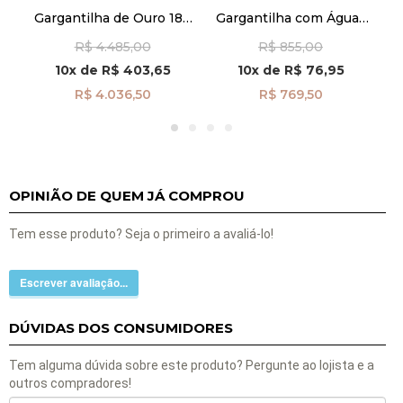
G
8k
Gargantilha de Ouro 18k
Gargantilha com Águas
C
ão
Esmeralda Oval com
Marinhas de 40cm e
R$ 4.485,00
R$ 855,00
76
Diamantes 45cm
Fecho de Ouro 18k
ga08594
ga07656
10x
de
R$ 403,65
10x
de
R$ 76,95
R$ 4.036,50
R$ 769,50
OPINIÃO DE QUEM JÁ COMPROU
Tem esse produto? Seja o primeiro a avaliá-lo!
Escrever avaliação...
DÚVIDAS DOS CONSUMIDORES
Tem alguma dúvida sobre este produto? Pergunte ao lojista e a
outros compradores!