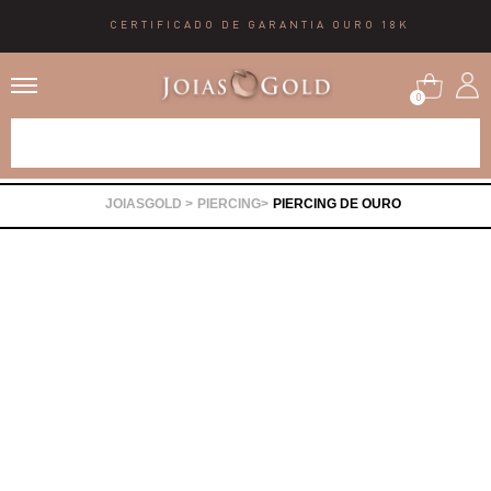
CERTIFICADO DE GARANTIA OURO 18K
0
Alianças
PIERCING
PIERCING DE OURO
Anéis
Brincos
Correntes
Gargantilhas
Pingentes