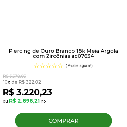
Pulseiras
Piercing
Piercing de Ouro Branco 18k Meia Argola
Pedras Preciosas
com Zircônias ac07634
Avalie agora!
(
)
Presente
R$ 3.578,03
10
x
R$ 322,02
OFERTAS
R$ 3.220,23
R$ 2.898,21
COMPRAR