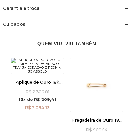
Garantia e troca
Cuidados
QUEM VIU, VIU TAMBÉM
Aplique de Ouro 18k
Para Brinco Franja com
R$ 2.326,81
Coração Zircônia
ac07851
10x
de
R$ 209,41
R$ 2.094,13
Pregadeira de Ouro 18k
Lisa ac07859
R$ 960,54