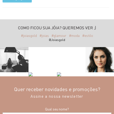
COMO FICOU SUA JÓIA? QUEREMOS VER ;)
#joiasgold
#joias
#glamour
#moda
#estilo
@Joiasgold
Quer receber novidades e promoções?
Assine a nossa newsletter
Qual seu nome?