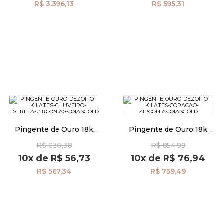
R$ 3.396,13
R$ 595,31
Pingente de Ouro 18k
Pingente de Ouro 18k
Chuveiro Estrela com
Coração com Zircônias
R$ 630,38
R$ 854,99
Zircônias pi22804
pi22800
10x
de
R$ 56,73
10x
de
R$ 76,94
R$ 567,34
R$ 769,49