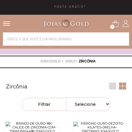
FRETE GRÁTIS*
0
Alianças
Anéis
JOIAS
ZIRCÔNIA
Brincos
Zircônia
Correntes
Filtrar
Gargantilhas
Pingentes