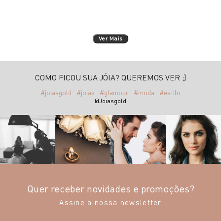
Ver Mais
COMO FICOU SUA JÓIA? QUEREMOS VER ;)
#joiasgold
#joias
#glamour
#moda
#estilo
@Joiasgold
Quer receber novidades e promoções?
Assine a nossa newsletter