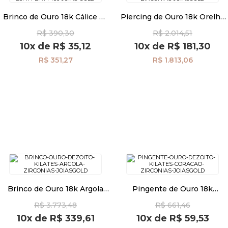
Brinco de Ouro 18k Cálice de
Piercing de Ouro 18k Orelha
Zircônia com 2,5mm br14486
com Zircônias ac07677
Pulseiras
R$ 390,30
R$ 2.014,51
10x
de
R$ 35,12
10x
de
R$ 181,30
R$ 351,27
R$ 1.813,06
Piercing
Pedras Preciosas
Presente
OFERTAS
Brinco de Ouro 18k Argola
Pingente de Ouro 18k
com Zircônias br27349
Coração com Zircônia
R$ 3.773,48
R$ 661,46
pi22810
10x
de
R$ 339,61
10x
de
R$ 59,53