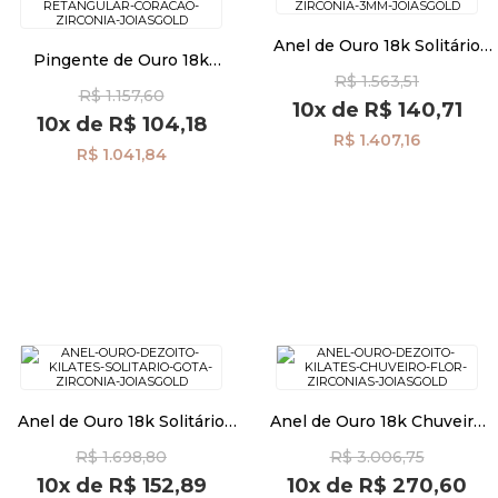
Anel de Ouro 18k Solitário
Pingente de Ouro 18k
Zircônia 3mm an39818
Medalha Retangular Coração
R$ 1.563,51
R$ 1.157,60
com Zircônias pi22774
10x
de
R$ 140,71
10x
de
R$ 104,18
R$ 1.407,16
R$ 1.041,84
Anel de Ouro 18k Solitário
Anel de Ouro 18k Chuveiro
Gota com Zircônia an39815
Flor com Zircônias an38239
R$ 1.698,80
R$ 3.006,75
10x
de
R$ 152,89
10x
de
R$ 270,60