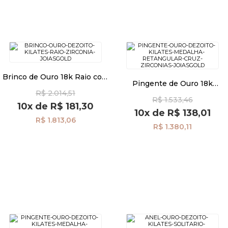
Brinco de Ouro 18k Raio com
Pingente de Ouro 18k
Zircônia br27284
Medalha Retangular Cruz
R$ 2.014,51
R$ 1.533,46
com Zircônias pi22787
10x
de
R$ 181,30
10x
de
R$ 138,01
R$ 1.813,06
R$ 1.380,11