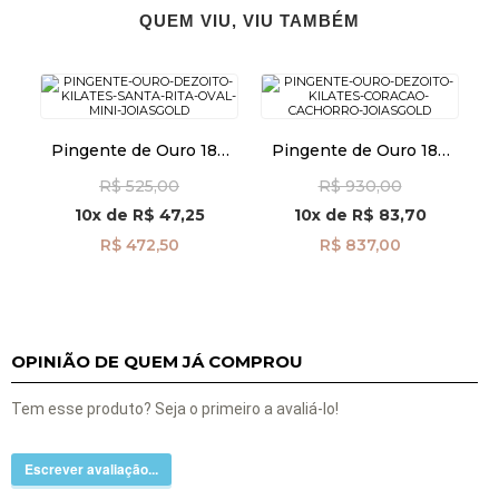
QUEM VIU, VIU TAMBÉM
Pingente de Ouro 18k
Pingente de Ouro 18k
Santa Rita Oval Mini
Coração e Cachorro
R$ 525,00
R$ 930,00
pi23084
pi24509
10x
de
R$ 47,25
10x
de
R$ 83,70
R$ 472,50
R$ 837,00
OPINIÃO DE QUEM JÁ COMPROU
Tem esse produto? Seja o primeiro a avaliá-lo!
Escrever avaliação...