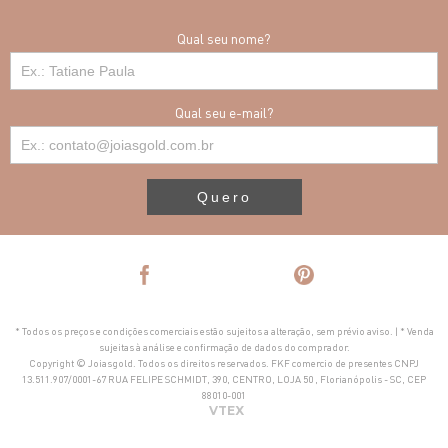
Qual seu nome?
Qual seu e-mail?
Quero
* Todos os preços e condições comerciais estão sujeitos a alteração, sem prévio aviso. | * Venda
sujeitas à análise e confirmação de dados do comprador.
Copyright © Joiasgold. Todos os direitos reservados. FKF comercio de presentes CNPJ
13.511.907/0001-67 RUA FELIPE SCHMIDT, 390, CENTRO, LOJA 50 , Florianópolis - SC, CEP
88010-001
VTEX