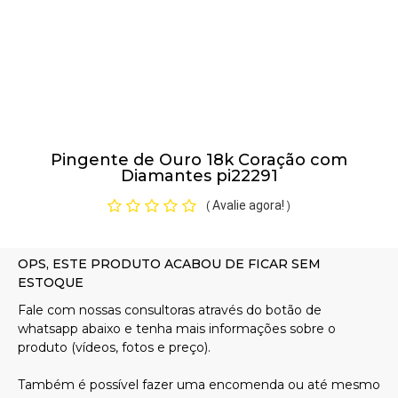
Pulseiras
Piercing
Pingente de Ouro 18k Coração com
Pedras Preciosas
Diamantes pi22291
Avalie agora!
(
)
Presente
OFERTAS