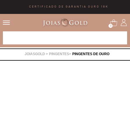
CERTIFICADO DE GARANTIA OURO 18K
0
Alianças
PINGENTES
PINGENTES DE OURO
Anéis
Brincos
Correntes
Gargantilhas
Pingentes