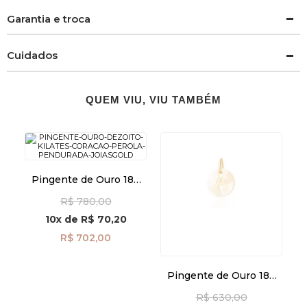
Garantia e troca
Cuidados
QUEM VIU, VIU TAMBÉM
Pingente de Ouro 18k
Coração com Pérola
R$ 780,00
6mm Pendurada
pi24562
10x
de
R$ 70,20
R$ 702,00
Pingente de Ouro 18k
Madrepérola com Letra
R$ 630,00
A Pendurada pi24475