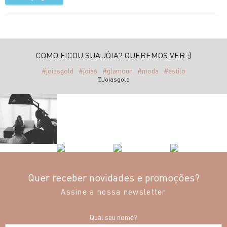
COMO FICOU SUA JÓIA? QUEREMOS VER ;)
#joiasgold
#joias
#glamour
#moda
#estilo
@Joiasgold
Quer receber novidades e promoções?
Assine a nossa newsletter
Qual seu nome?