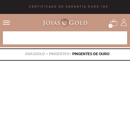
CERTIFICADO DE GARANTIA OURO 18K
0
Alianças
PINGENTES
PINGENTES DE OURO
Anéis
Brincos
Correntes
Gargantilhas
Pingentes