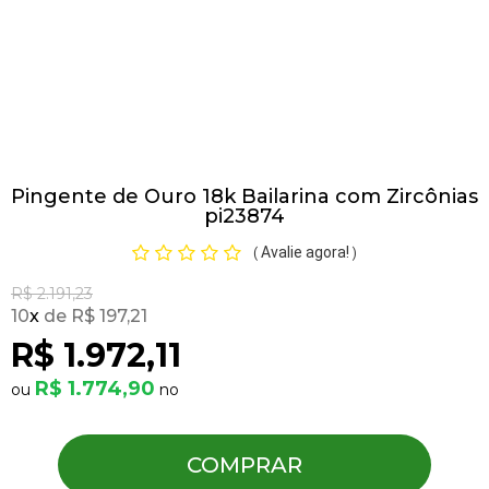
Pulseiras
Piercing
Pingente de Ouro 18k Bailarina com Zircônias
Pedras Preciosas
pi23874
Avalie agora!
(
)
Presente
R$ 2.191,23
10
x
R$ 197,21
OFERTAS
R$ 1.972,11
R$ 1.774,90
COMPRAR