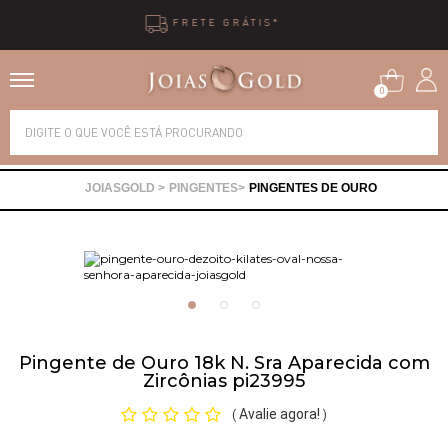
10X SEM JUROS
0
Alianças
PINGENTES
PINGENTES DE OURO
Anéis
Brincos
Correntes
Pingente de Ouro 18k N. Sra Aparecida com
Zircônias pi23995
Gargantilhas
Avalie agora!
(
)
Pingentes