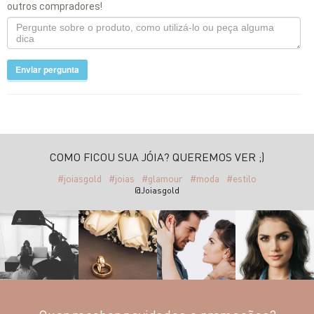
outros compradores!
Enviar pergunta
COMO FICOU SUA JÓIA? QUEREMOS VER ;)
#joiasgold
#joias
#glamour
#moda
#estilo
@Joiasgold