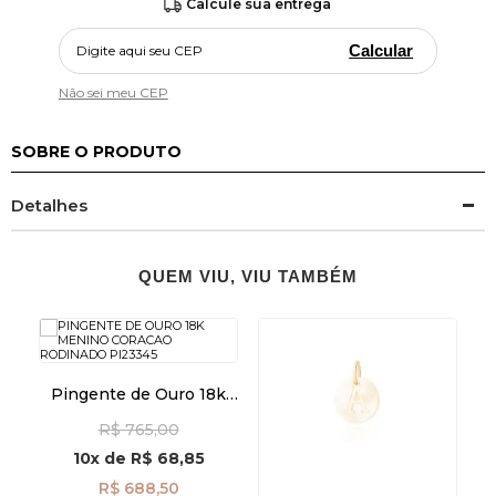
Calcule sua entrega
Calcular
Não sei meu CEP
SOBRE O PRODUTO
Detalhes
QUEM VIU, VIU TAMBÉM
k
Pingente de Ouro 18k
65
Menino Coração
M
R$ 765,00
Rodinado pi23345
10x
de
R$ 68,85
R$ 688,50