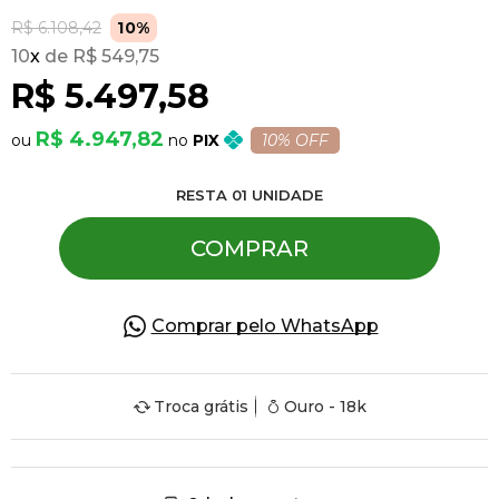
R$ 6.108,42
10%
10
x
R$ 549,75
Pulseiras
R$ 5.497,58
Piercing
R$ 4.947,82
PIX
10% OFF
RESTA
01
UNIDADE
Pedras Preciosas
COMPRAR
Presente
Comprar pelo WhatsApp
OFERTAS
Troca grátis
Ouro - 18k