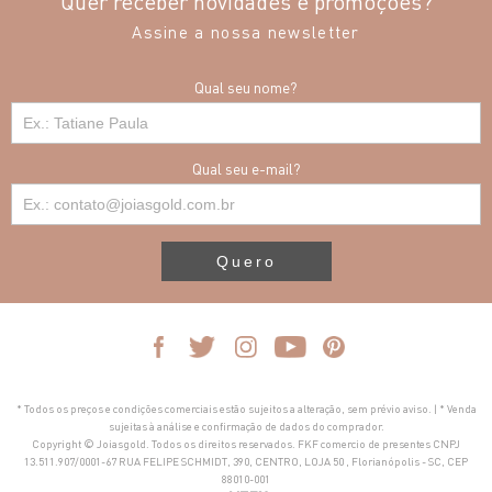
Quer receber novidades e promoções?
Assine a nossa newsletter
Qual seu nome?
Qual seu e-mail?
Quero
* Todos os preços e condições comerciais estão sujeitos a alteração, sem prévio aviso. | * Venda
sujeitas à análise e confirmação de dados do comprador.
Copyright © Joiasgold. Todos os direitos reservados. FKF comercio de presentes CNPJ
13.511.907/0001-67 RUA FELIPE SCHMIDT, 390, CENTRO, LOJA 50 , Florianópolis - SC, CEP
88010-001