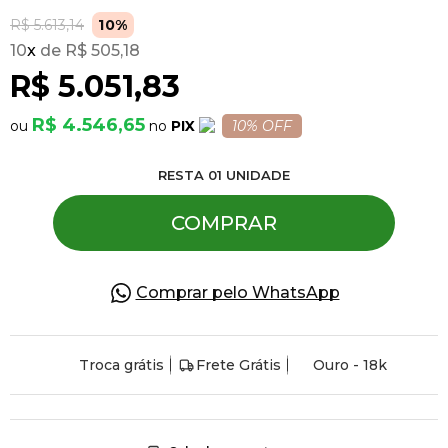
R$ 5.613,14
10%
10
x
R$ 505,18
Pulseiras
R$ 5.051,83
Piercing
R$ 4.546,65
PIX
10% OFF
RESTA
01
UNIDADE
Pedras Preciosas
COMPRAR
Presente
Comprar pelo WhatsApp
OFERTAS
Troca grátis
Frete Grátis
Ouro - 18k