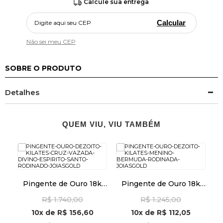
Calcule sua entrega
Calcular
Não sei meu CEP
SOBRE O PRODUTO
Detalhes
QUEM VIU, VIU TAMBÉM
k
Pingente de Ouro 18k
Pingente de Ouro 18k
o
Cruz Vazada Divino
Menino Bermuda
R$ 1.740,00
R$ 1.245,00
Espírito Santo Rodinado
Rodinada pi24508
pi24490
10x
de
R$ 156,60
10x
de
R$ 112,05