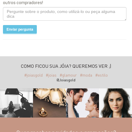
outros compradores!
Enviar pergunta
COMO FICOU SUA JÓIA? QUEREMOS VER ;)
#joiasgold
#joias
#glamour
#moda
#estilo
@Joiasgold