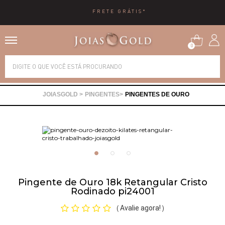
FRETE GRÁTIS*
0
Alianças
PINGENTES
PINGENTES DE OURO
Anéis
Brincos
Correntes
Pingente de Ouro 18k Retangular Cristo
Rodinado pi24001
Gargantilhas
Avalie agora!
(
)
Pingentes