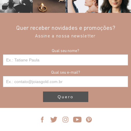
Quer receber novidades e promoções?
Assine a nossa newsletter
Qual seu nome?
Qual seu e-mail?
Quero