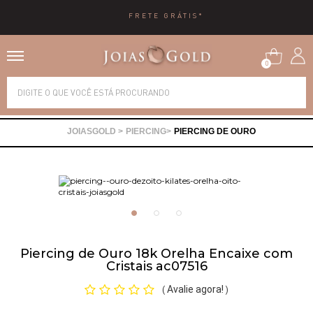
FRETE GRÁTIS*
0
Alianças
PIERCING
PIERCING DE OURO
Anéis
Brincos
Correntes
Piercing de Ouro 18k Orelha Encaixe com
Cristais ac07516
Gargantilhas
Avalie agora!
(
)
Pingentes