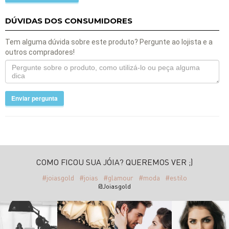
DÚVIDAS DOS CONSUMIDORES
Tem alguma dúvida sobre este produto? Pergunte ao lojista e a
outros compradores!
Enviar pergunta
COMO FICOU SUA JÓIA? QUEREMOS VER ;)
#joiasgold
#joias
#glamour
#moda
#estilo
@Joiasgold