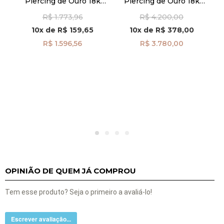
k
Piercing de Ouro 18k
Piercing de Ouro 18k
61
Orelha Meia Lua Zircônia
Orelha Encaixe com
R$ 1.773,96
R$ 4.200,00
ac07635
Diamantes ac07696
10x
de
R$ 159,65
10x
de
R$ 378,00
R$ 1.596,56
R$ 3.780,00
OPINIÃO DE QUEM JÁ COMPROU
Tem esse produto? Seja o primeiro a avaliá-lo!
Escrever avaliação...