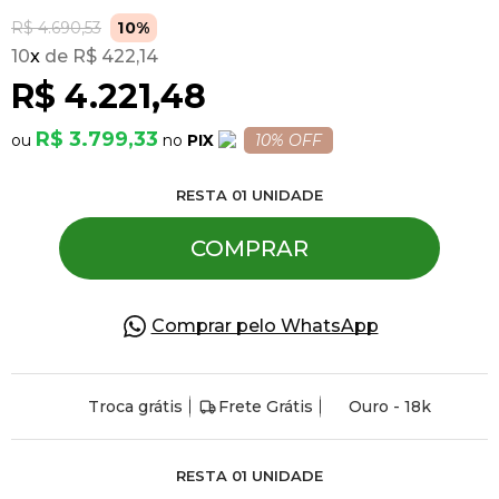
R$ 4.690,53
10%
10
x
R$ 422,14
Pulseiras
R$ 4.221,48
Piercing
R$ 3.799,33
PIX
10% OFF
RESTA
01
UNIDADE
Pedras Preciosas
COMPRAR
Presente
Comprar pelo WhatsApp
OFERTAS
Troca grátis
Frete Grátis
Ouro - 18k
RESTA
01
UNIDADE